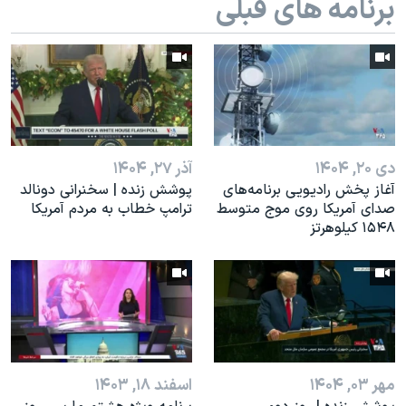
برنامه های قبلی
اسرائیل در جنگ
نرگس محمدی برنده جایزه نوبل صلح
همایش محافظه‌کاران آمریکا «سی‌پک»
صفحه‌های ویژه
سفر پرزیدنت ترامپ به چین
دی ۲۰, ۱۴۰۴
آذر ۲۷, ۱۴۰۴
آغاز پخش رادیویی برنامه‌های
پوشش زنده | سخنرانی دونالد
صدای آمریکا روی موج متوسط
ترامپ خطاب به مردم آمریکا
۱۵۴۸ کیلوهرتز
مهر ۰۳, ۱۴۰۴
اسفند ۱۸, ۱۴۰۳