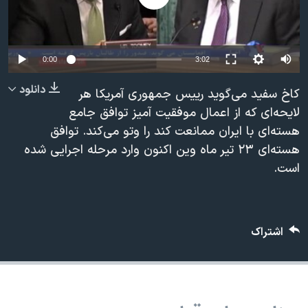
دنبال کنید
مستندها
فرهنگ و زندگی
حقوق شهروندی
انتخابات ریاست جمهوری آمریکا ۲۰۲۴
0:00
3:02
اقتصادی
حمله جمهوری اسلامی به اسرائیل
رمز مهسا
علم و فناوری
دانلود
کاخ سفید می‌گوید رییس جمهوری آمریکا هر
زبانهای مختلف
لایحه‌ای که از اعمال موفقیت آمیز توافق جامع
اسرائیل در جنگ
ورزش زنان در ایران
هسته‌ای با ایران ممانعت کند را وتو می‌کند. توافق
گالری عکس
اعتراضات زن، زندگی، آزادی
هسته‌ای ۲۳ تیر ماه وین اکنون وارد مرحله اجرایی شده
آرشیو پخش زنده
مجموعه مستندهای دادخواهی
است.
تریبونال مردمی آبان ۹۸
دادگاه حمید نوری
اشتراک
چهل سال گروگان‌گیری
قانون شفافیت دارائی کادر رهبری ایران
اعتراضات مردمی آبان ۹۸