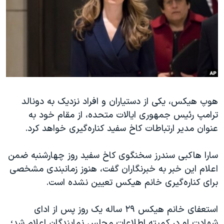
دنبال کنید
مستندها
فرهنگ و زندگی
حقوق شهروندی
انتخابات ریاست جمهوری آمریکا ۲۰۲۴
اقتصادی
حمله جمهوری اسلامی به اسرائیل
رمز مهسا
علم و فناوری
زبانهای مختلف
اسرائیل در جنگ
ورزش زنان در ایران
هوپ هیکس، یکی از دستیاران و افراد نزدیک به دونالد
گالری عکس
اعتراضات زن، زندگی، آزادی
ترامپ رئیس جمهوری ایالات متحده، از مقام خود به
آرشیو پخش زنده
مجموعه مستندهای دادخواهی
عنوان مدیر ارتباطات کاخ سفید کناره‌گیری خواهد کرد.
تریبونال مردمی آبان ۹۸
سارا هاکبی سندرز سخنگوی کاخ سفید روز چهارشنبه ضمن
دادگاه حمید نوری
اعلام این خبر به خبرنگاران گفت، هنوز زمانبندی مشخصی
چهل سال گروگان‌گیری
برای کناره‌گیری خانم هیکس تعیین نشده است.
قانون شفافیت دارائی کادر رهبری ایران
استعفای خانم هیکس ۲۹ ساله یک روز پس از ادای
اعتراضات مردمی آبان ۹۸
شهادت او در کمیته اطلاعات مجلس نمایندگان اعلام شد؛