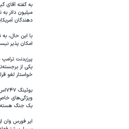
میلیون دلار به 
دهندگان آمریکای
با این حال، به 
امکان پذیر نیس
پرزیدنت ترامپ پ
یکی از برجسته‌
خواستار لغو قرا
بوئینگ ۷۴۷‌اس‌۸ (
ویژگی‌های خاص 
یک جنگ هسته‌ای 
ایر فورس وان از