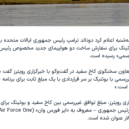
ه‌شنبه اعلام کرد دونالد ترامپ رئیس جمهوری ایالات متحده ب
وئینگ برای سفارش ساخت دو هواپیمای جدید مخصوص رئیس
سمی» رسیده است.
اون سخنگوی کاخ سفید در گفت‌وگو با خبرگزاری رویترز گفت «
رسمی با بوئنیگ بر سر قراردادی با یک مبلغ ثابت برای برنامه 
است.»
ری رویترز، مبلغ توافق غیررسمی بین کاخ سفید و بوئینگ برا
رئیس جمهوری – معروف به «ایر فورس وان» (
Air Force One