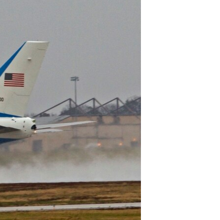
مستندها
فرهنگ و زندگی
حقوق شهروندی
انتخابات ریاست جمهوری آمریکا ۲۰۲۴
اقتصادی
حمله جمهوری اسلامی به اسرائیل
رمز مهسا
علم و فناوری
اسرائیل در جنگ
ورزش زنان در ایران
گالری عکس
اعتراضات زن، زندگی، آزادی
آرشیو پخش زنده
مجموعه مستندهای دادخواهی
تریبونال مردمی آبان ۹۸
دادگاه حمید نوری
چهل سال گروگان‌گیری
قانون شفافیت دارائی کادر رهبری ایران
اعتراضات مردمی آبان ۹۸
اسرائیل در جنگ