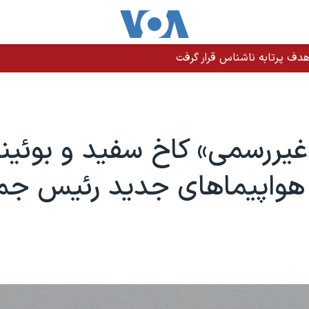
دف پرتابه ناشناس قرار گرفت
غیررسمی» کاخ سفید و بوئین
واپیماهای جدید رئیس جم