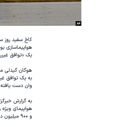
نرگس محمدی برنده جایزه نوبل صلح
همایش محافظه‌کاران آمریکا «سی‌پک»
صفحه‌های ویژه
سفر پرزیدنت ترامپ به چین
کاخ سفید روز س
هواپیماسازی ب
یک «توافق غیرر
هوگان گیدلی مع
به یک توافق غیر
وان دست یافته 
به گزارش خبرگزا
هواپیمای ویژه 
و ۹۰۰ میلیون دلار عنوان شده است.