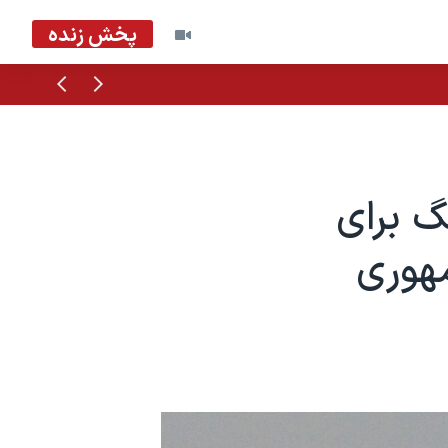
پخش زنده
قبلی
بعدی
گ برای
هوری