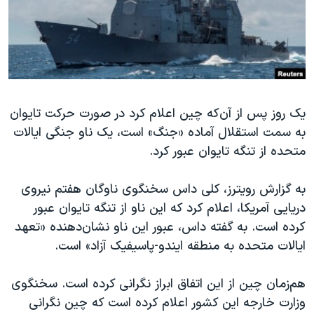
دنبال کنید
مستندها
فرهنگ و زندگی
حقوق شهروندی
انتخابات ریاست جمهوری آمریکا ۲۰۲۴
اقتصادی
حمله جمهوری اسلامی به اسرائیل
رمز مهسا
علم و فناوری
زبانهای مختلف
یک روز پس از آن‌که چین اعلام کرد در صورت حرکت تایوان
اسرائیل در جنگ
ورزش زنان در ایران
به سمت استقلال آماده «جنگ» است، یک ناو جنگی ایالات
گالری عکس
اعتراضات زن، زندگی، آزادی
متحده از تنگه تایوان عبور کرد.
آرشیو پخش زنده
مجموعه مستندهای دادخواهی
به گزارش رویترز، کلی داس سخنگوی ناوگان هفتم نیروی
تریبونال مردمی آبان ۹۸
دریایی آمریکا، اعلام کرد که این ناو از تنگه تایوان عبور
دادگاه حمید نوری
کرده است. به گفته داس، عبور این ناو نشان‌دهنده «تعهد
چهل سال گروگان‌گیری
ایالات متحده به منطقه ایندو-پاسیفیک آزاد» است.
قانون شفافیت دارائی کادر رهبری ایران
هم‌زمان چین از این اتفاق ابراز نگرانی کرده است. سخنگوی
اعتراضات مردمی آبان ۹۸
وزارت خارجه این کشور اعلام کرده است که چین نگرانی