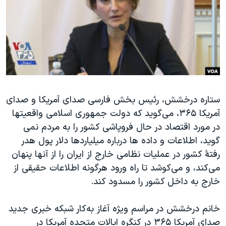
دنبال کنید
مستندها
فرهنگ و زندگی
حقوق شهروندی
انتخابات ریاست جمهوری آمریکا ۲۰۲۴
اقتصادی
حمله جمهوری اسلامی به اسرائیل
رمز مهسا
علم و فناوری
زبانهای مختلف
اسرائیل در جنگ
ورزش زنان در ایران
ستاره درخشش، رئیس بخش فارسی صدای آمریکا و صدای
گالری عکس
اعتراضات زن، زندگی، آزادی
آمریکا ۳۶۵، می‌گوید که دولت جمهوری اسلامی واقعیتها
آرشیو پخش زنده
مجموعه مستندهای دادخواهی
در مورد اقتصاد در حال فروپاشی کشور را به مردم نمی
تریبونال مردمی آبان ۹۸
گوید، اطلاعات و داده ها درباره میلیاردها دلار پول هدر
رفتۀ کشور در عملیات‌ نظامی خارج از ایران را از آنها پنهان
دادگاه حمید نوری
می‌کند، و می‌کوشد تا راه ورود هرگونه اطلاعات حقیقی از
چهل سال گروگان‌گیری
خارج به داخل کشور را مسدود کند.
قانون شفافیت دارائی کادر رهبری ایران
خانم درخشش در مراسم ویژه آغاز‌ به‌کار شبکه خبری جدید
اعتراضات مردمی آبان ۹۸
صدای آمریکا ۳۶۵ در کنگره ایالات متحده آمریکا در