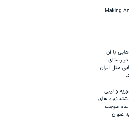
Making Am
ایی با آن
ر راستای
یی مثل ایران
.
ریه و لیبی
ذشته نهاد های
و عام موجب
ه عنوان