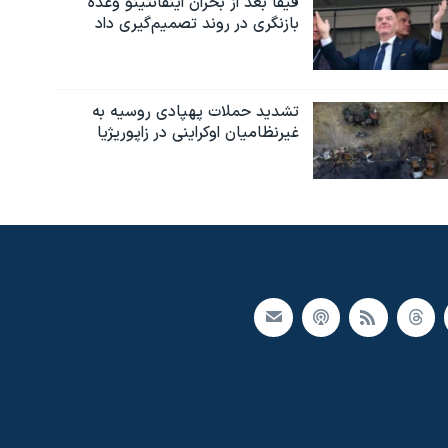
فیفا بعد از بحران اینفانتینو وعده
بازنگری در روند تصمیم‌گیری داد
تشدید حملات پهپادی روسیه به
غیرنظامیان اوکراینی در زاپوریژیا