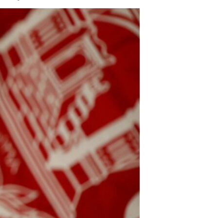
مستندها
فرهنگ و زندگی
حقوق شهروندی
انتخابات ریاست جمهوری آمریکا ۲۰۲۴
اقتصادی
حمله جمهوری اسلامی به اسرائیل
رمز مهسا
علم و فناوری
اسرائیل در جنگ
ورزش زنان در ایران
گالری عکس
اعتراضات زن، زندگی، آزادی
آرشیو پخش زنده
مجموعه مستندهای دادخواهی
تریبونال مردمی آبان ۹۸
دادگاه حمید نوری
چهل سال گروگان‌گیری
قانون شفافیت دارائی کادر رهبری ایران
اعتراضات مردمی آبان ۹۸
اسرائیل در جنگ