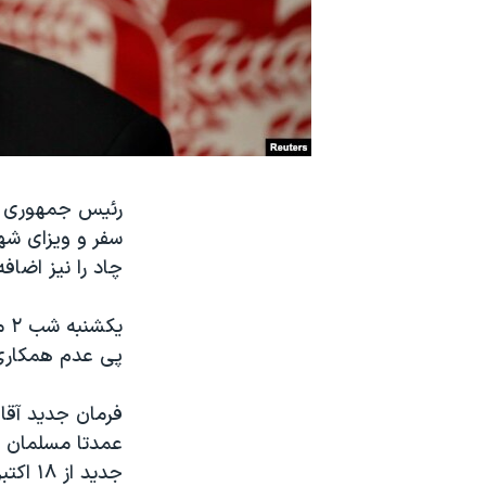
نرگس محمدی برنده جایزه نوبل صلح
همایش محافظه‌کاران آمریکا «سی‌پک»
صفحه‌های ویژه
سفر پرزیدنت ترامپ به چین
رئیس جمهوری آم
سفر و ویزای شه
چاد را نیز اضاف
یک
پی عدم همکاری
فرمان جدید آقا
عمدتا مسلمان صو
جدید از ۱۸ اکتبر اجرایی شود.