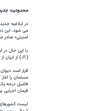
محدودیت جدی
در ابلاغیه جدید
می شود. این دس
امنیتی» صادر ش
(J1) از ایران از محدودیت معاف هستند.
قرار است دیوان
مسلمان را آغاز 
فامیل درجه یک 
فرمان اجرایی پر
لیست کشورهای ش
شمالی، یمن، ون