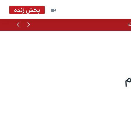
پخش زنده
قبلی
بعدی
ه
م