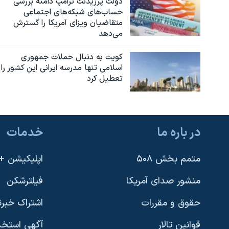
دولت پرزیدنت ترامپ دامنه بررسی
حساب‌های شبکه‌های اجتماعی
متقاضیان ویزای آمریکا را گسترش
می‌دهد
کویت به دنبال حملات جمهوری
اسلامی تنها مدرسه ایرانی این کشور را
تعطیل کرد
در باره ما
خدمات
متمم بخش ۵۰۸
اپلیکیشن +VOA
منشور صدای آمریکا
فیلترشکن
حقوق و مقررات
اشتراک خبرن
قوانین تالار
آگهی استخد