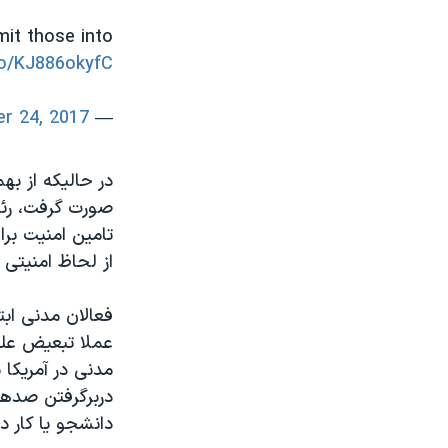
mit those into
co/KJ886okyfC
r 24, 2017
— Donald J. Trump (@realDonaldTrump)
در حالیکه از ب
صورت گرفت، رئی
تامین امنیت بر
از لحاظ امنیتی 
فعالان مدنی ابت
عملا تبعیض علیه
مدنی در آمریکا 
دربرگرفتن صدها 
دانشجو یا کار در