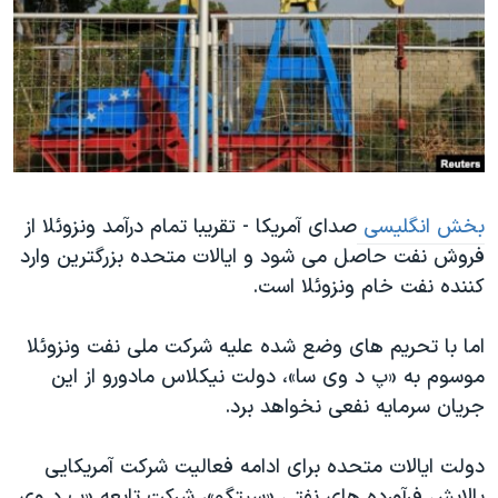
دنبال کنید
مستندها
فرهنگ و زندگی
حقوق شهروندی
انتخابات ریاست جمهوری آمریکا ۲۰۲۴
اقتصادی
حمله جمهوری اسلامی به اسرائیل
رمز مهسا
علم و فناوری
زبانهای مختلف
اسرائیل در جنگ
ورزش زنان در ایران
گالری عکس
اعتراضات زن، زندگی، آزادی
بخش انگلیسی
صدای آمریکا - تقریبا تمام درآمد ونزوئلا از
فروش نفت حاصل می شود و ایالات متحده بزرگترین وارد
آرشیو پخش زنده
مجموعه مستندهای دادخواهی
کننده نفت خام ونزوئلا است.
تریبونال مردمی آبان ۹۸
دادگاه حمید نوری
اما با تحریم های وضع شده علیه شرکت ملی نفت ونزوئلا
موسوم به «پ د وی سا»، دولت نیکلاس مادورو از این
چهل سال گروگان‌گیری
جریان سرمایه نفعی نخواهد برد.
قانون شفافیت دارائی کادر رهبری ایران
اعتراضات مردمی آبان ۹۸
دولت ایالات متحده برای ادامه فعالیت شرکت آمریکایی
پالایش فرآورده های نفتی «سیتگو»، شرکت تابعه «پ د وی