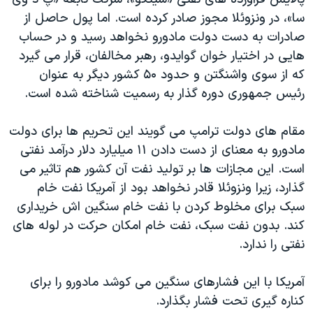
اسرائیل در جنگ
سا»، در ونزوئلا مجوز صادر کرده است. اما پول حاصل از
نرگس محمدی برنده جایزه نوبل صلح
صادرات به دست دولت مادورو نخواهد رسید و در حساب
همایش محافظه‌کاران آمریکا «سی‌پک»
هایی در اختیار خوان گوایدو، رهبر مخالفان، قرار می گیرد
که از سوی واشنگتن و حدود ۵۰ کشور دیگر به عنوان
صفحه‌های ویژه
رئیس جمهوری دوره گذار به رسمیت شناخته شده است.
سفر پرزیدنت ترامپ به چین
مقام های دولت ترامپ می گویند این تحریم ها برای دولت
مادورو به معنای از دست دادن ۱۱ میلیارد دلار درآمد نفتی
است. این مجازات ها بر تولید نفت آن کشور هم تاثیر می
گذارد، زیرا ونزوئلا قادر نخواهد بود از آمریکا نفت خام
سبک برای مخلوط کردن با نفت خام سنگین اش خریداری
کند. بدون نفت سبک، نفت خام امکان حرکت در لوله های
نفتی را ندارد.
آمریکا با این فشارهای سنگین می کوشد مادورو را برای
کناره گیری تحت فشار بگذارد.