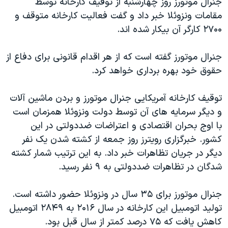
جنرال موتورز روز چهارشنبه از توقیف کارخانه توسط
اسرائیل در جنگ
مقامات ونزوئلا خبر داد و گفت فعالیت کارخانه متوقف و
نرگس محمدی برنده جایزه نوبل صلح
۲۷۰۰ کارگر آن بیکار شده اند.
همایش محافظه‌کاران آمریکا «سی‌پک»
جنرال موتورز گفته است که از هر اقدام قانونی برای دفاع از
صفحه‌های ویژه
حقوق خود بهره برداری خواهد کرد.
سفر پرزیدنت ترامپ به چین
توقیف کارخانه آمریکایی جنرال موتورز و بردن ماشین آلات
و دیگر سرمایه های آن توسط دولت ونزوئلا همزمان است
با اوج بحران اقتصادی و اعتراضات ضددولتی در این
کشور. خبرگزاری رویترز روز جمعه از کشته شدن یک نفر
دیگر در جریان تظاهرات خبر داد. به این ترتیب شمار کشته
شدگان در تظاهرات ضددولتی به ۹ نفر رسید.
جنرال موتورز برای ۳۵ سال در ونزوئلا حضور داشته است.
تولید اتومبیل این کارخانه در سال ۲۰۱۶ به ۲۸۴۹ اتومبیل
کاهش یافت که ۷۵ درصد کمتر از سال قبل بود.