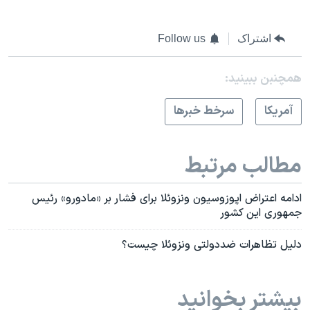
اشتراک
Follow us
همچنبن ببینید:
آمريکا
سرخط خبرها
مطالب مرتبط
ادامه اعتراض اپوزوسیون ونزوئلا برای فشار بر «مادورو» رئیس
جمهوری این کشور
دلیل تظاهرات ضددولتی ونزوئلا چیست؟
بیشتر بخوانید