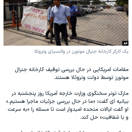
دنبال کنید
مستندها
فرهنگ و زندگی
حقوق شهروندی
انتخابات ریاست جمهوری آمریکا ۲۰۲۴
اقتصادی
حمله جمهوری اسلامی به اسرائیل
رمز مهسا
علم و فناوری
زبانهای مختلف
اسرائیل در جنگ
ورزش زنان در ایران
یک کارگر کارخانه جنرال موتورز در والنسیای ونزوئلا
گالری عکس
اعتراضات زن، زندگی، آزادی
مقامات آمریکایی در حال بررسی توقیف کارخانه جنرال
آرشیو پخش زنده
مجموعه مستندهای دادخواهی
موتورز توسط دولت ونزوئلا هستند.
تریبونال مردمی آبان ۹۸
دادگاه حمید نوری
مارک تونر سخنگوی وزارت خارجه آمریکا روز پنجشنبه در
بیانیه ای گفت: «ما در حال بررسی جزئیات ماجرا هستیم.»
چهل سال گروگان‌گیری
او گفت ایالات متحده امیدوار است تا مسئله را «به سرعت
قانون شفافیت دارائی کادر رهبری ایران
و با شفافیت» حل کند.
اعتراضات مردمی آبان ۹۸