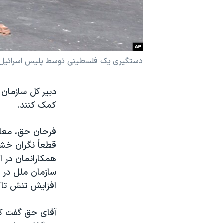
نرگس محمدی برنده جایزه نوبل صلح
همایش محافظه‌کاران آمریکا «سی‌پک»
صفحه‌های ویژه
دستگیری یک فلسطینی توسط پلیس اسرائیل در در
سفر پرزیدنت ترامپ به چین
دبیر کل سازمان
کمک کنند.
قطعاً نگران خش
همکارانمان در 
سازمان ملل در ر
افزایش تنش تاک
آقای حق گفت که