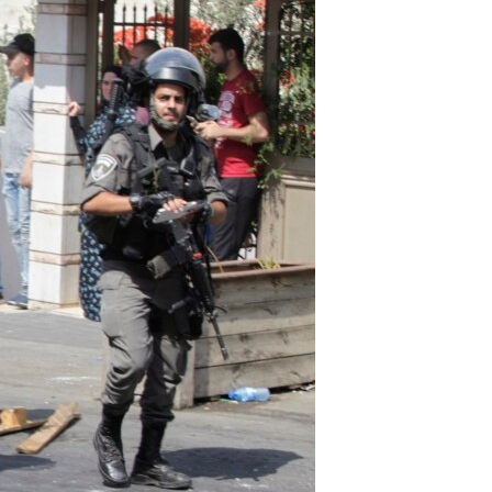
مستندها
فرهنگ و زندگی
حقوق شهروندی
انتخابات ریاست جمهوری آمریکا ۲۰۲۴
اقتصادی
حمله جمهوری اسلامی به اسرائیل
رمز مهسا
علم و فناوری
اسرائیل در جنگ
ورزش زنان در ایران
گالری عکس
اعتراضات زن، زندگی، آزادی
آرشیو پخش زنده
مجموعه مستندهای دادخواهی
تریبونال مردمی آبان ۹۸
دادگاه حمید نوری
چهل سال گروگان‌گیری
قانون شفافیت دارائی کادر رهبری ایران
اعتراضات مردمی آبان ۹۸
اسرائیل در جنگ