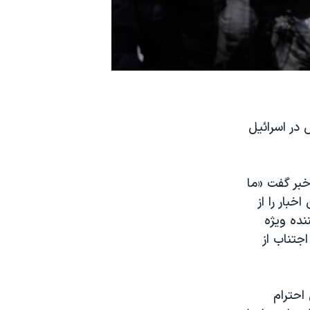
در اسرائیل
ه ۳۱ تیر با اعلام این خبر گفت «ما
بار را از
نده ویژه
جتناب از
احترام