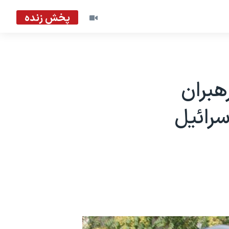
پخش زنده
هبران
رائیل