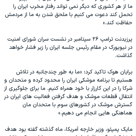
اسرائیل در جنگ
ما از هر کشوری که دیگر نمی تواند رفتار مخرب ایران را
نرگس محمدی برنده جایزه نوبل صلح
تحمل کند دعوت می کنیم با ملحق شدن به ما از مردمش
حفاظت کند.»
همایش محافظه‌کاران آمریکا «سی‌پک»
صفحه‌های ویژه
پرزیدنت ترامپ ۲۶ سپتامبر در نشست سران شورای امنیت
سفر پرزیدنت ترامپ به چین
در نیویورک در مقام رئیس جلسه ایران را زیر فشار خواهد
گذاشت.
برایان هوک تاکید کرد: «ما به طور چندجانبه در تلاش
هستیم تا برنامه موشکی ایران را محدود کرده و متحدان و
شرکا را در این کارزار با خود همراه کنیم. ما برای جلوگیری از
انتقال قطعات موشک و هدف گرفتن فعالیت های ایران در
گسترش موشک در کشورهای سوم با متحدان مان
هماهنگی هایی انجام می دهیم.»
مایک پمپئو، وزیر خارجه آمریکا، ماه گذشته گفته بود هدف