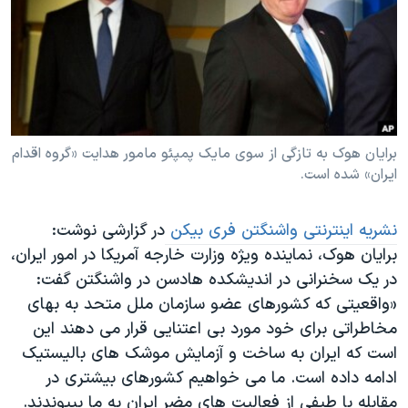
دنبال کنید
مستندها
فرهنگ و زندگی
حقوق شهروندی
انتخابات ریاست جمهوری آمریکا ۲۰۲۴
اقتصادی
حمله جمهوری اسلامی به اسرائیل
رمز مهسا
علم و فناوری
زبانهای مختلف
اسرائیل در جنگ
ورزش زنان در ایران
برایان هوک به تازگی از سوی مایک پمپئو مامور هدایت «گروه اقدام
ایران» شده است.
گالری عکس
اعتراضات زن، زندگی، آزادی
آرشیو پخش زنده
مجموعه مستندهای دادخواهی
نشریه اینترنتی واشنگتن فری بیکن
در گزارشی نوشت:
تریبونال مردمی آبان ۹۸
برایان هوک، نماینده ویژه وزارت خارجه آمریکا در امور ایران،
در یک سخنرانی در اندیشکده هادسن در واشنگتن گفت:
دادگاه حمید نوری
«واقعیتی که کشورهای عضو سازمان ملل متحد به بهای
چهل سال گروگان‌گیری
مخاطراتی برای خود مورد بی اعتنایی قرار می دهند این
قانون شفافیت دارائی کادر رهبری ایران
است که ایران به ساخت و آزمایش موشک های بالیستیک
ادامه داده است. ما می خواهیم کشورهای بیشتری در
اعتراضات مردمی آبان ۹۸
مقابله با طیفی از فعالیت های مضر ایران به ما بپیوندند.