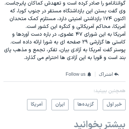
گوانتانامو را صادر کرده است و تعهدش کماکان پابرجاست.
وی گفت بستن اين بازداشتگاه مستقر در جنوب کوبا، که
اکنون ۱۷۴ بازداشتی امنيتی دارد، مستلزم کمک متحدان
آمريکا، محاکم آمريکائی و کنگره اين کشور است.
آمريکا به اين شورای ۴۷ عضوی، در باره دست آوردها و
کاستی ها گزارشی ۲۹ صفحه ای به شورا ارائه داده است.
پوسنر گفت آمريکا به آزادی بيان، تفکر، تجمع و مذهب پای
بند است و قويا به اين آزادی ها احترام می گذارد.
اشتراک
Follow us
همچنبن ببینید:
خبر اول
گزيده‌ها
ايران
آمريکا
بیشتر بخوانید