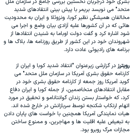
بشری خود درجريان نخستين بررسی جامع در سازمان ملل
متحد" می نويسد بريمر با پيش بينی انتقادهای شديد
مخالفان هميشگی نظير کوبا، ونزوئلا و ايران به محدوديت
هائی که در آن کشورها عليه آزادی بيان وضع و اجرا می
شود اشاره کرد و گفت دولت اوباما به شنيدن انتقادها از
شهروندان خود در اين کشور از طريق روزنامه ها، بلاگ ها و
برنامه های راديوئی عادت دارد.
رويترز
در گزارشی زيرعنوان "انتقاد شديد کوبا و ايران از
کارنامه حقوق بشری آمريکا در سازمان ملل متحد" می
گويد آمريکا روز جمعه از کارنامه حقوق بشری خود در
مقابل انتقادهای متخاصمين، از جمله کوبا و ايران دفاع
کرد، که خواستار بستن زندان گوانتانامو و تحقيق در مورد
اتهام ارتکاب شکنجه توسط سربازانش در خارج شده اند.
هيات نمايندگی آمريکا همچنين با خواست های پايان دادن
به تبعيض عليه اقليت ها و مهاجرين، و ممنوع ساختن
مجازات مرگ روبرو بود.