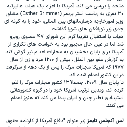
اسرائیل در جنگ
متحد را بررسی می کند. آمريکا با اعزام يک هيات عاليرتبه
نرگس محمدی برنده جایزه نوبل صلح
۳۰ نفری به رياست استر بريمر (Esther Brimmer) مشاور
وزير امورخارجه درسازمانهای بین المللی، خود را به گونه ای
همایش محافظه‌کاران آمریکا «سی‌پک»
جدی زير نورافکن های شورا گذاشت.
صفحه‌های ویژه
هيات با استقبال تقريبا گرم اين شورای ۴۷ عضوی روبرو
سفر پرزیدنت ترامپ به چین
شد اما در عين حال مجبور بود به خواست های تکراری از
آمريکا برای پايان بخشيدن به مجازات اعدام نيز گوش کند.
به گزارش عفو بين الملل، بيش از ۱۲۰۰ مرد و زن از سال
۱۹۷۷ که آمريکا مجازات مرگ را پس از يک دهه از سرگرفت
دراين کشور اعدام شده اند.
تا پايان سال ۲۰۰۹، جمعا۱۳۹ کشور مجارات مرگ را لغو
کرده اند، وبدين ترتيب آمريکا خود را در گروه کشورهائی
استبدادی نظير چين و ايران پيدا می کند که هنوز اعدام
می کنند.
لس آنجلس تايمز
زير عنوان "دفاع آمريکا از کارنامه حقوق