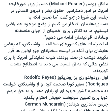
مايکل پوسنر (Michael Posner) دستيار وزير امورخارجه
آمريکا در امور دمکراسی، حقوق بشر و نيروی انسانی در
جلسه اين شورا در ژنو گفت "ما ضمن آنکه به
دستاوردهايمان افتخار می کنيم از وضع موجود هم راضی
نيستيم. ما به تلاش برای اطمينان از اجرای منصفانه
وعادلانه قوانينمان ادامه می دهيم".
اما ديپلمات های کشورهای مخالف با واشينگتن، که بعضی
هايشان برای آنکه در ليست سخنرانان جزو اولين ها قرار
بگيرند ديشب در صف بودند، هيات نمايندگی آمريکا را برای
نقض هائی که به آن نسبت می داند به اصطلاح بشدت
کوبيدند.
اول، رودولفو ری یز رودريگوز (Rodolfo Reyes
Rodrigues) سفير کوبا صحبت کرد، و از واشينگتن خواست
به محاصره کشور جزيره ای او پايان دهد، و به حق مردم
کوبا برای تعيين سرنوشت خويش احترام بگذارد.
جرمن ماندارين هرناندز (German Mundarain