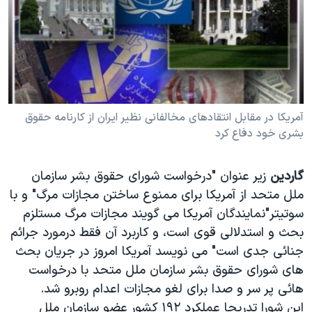
دنبال کنید
مستندها
فرهنگ و زندگی
حقوق شهروندی
انتخابات ریاست جمهوری آمریکا ۲۰۲۴
اقتصادی
حمله جمهوری اسلامی به اسرائیل
رمز مهسا
علم و فناوری
زبانهای مختلف
اسرائیل در جنگ
ورزش زنان در ایران
آمريکا در مقابل انتقادهای مخالفانی نظير ايران از کارنامه حقوق
بشری خود دفاع کرد
گالری عکس
اعتراضات زن، زندگی، آزادی
آرشیو پخش زنده
مجموعه مستندهای دادخواهی
گاردين
زير عنوان "درخواست شورای حقوق بشر سازمان
تریبونال مردمی آبان ۹۸
ملل متحد از آمريکا برای ممنوع ساختن مجازات مرگ" و با
سوتيتر"نمايندگان آمريکا می گويند مجازات مرگ مستلزم
دادگاه حمید نوری
بحث و استدلالی قوی است، و کاربرد آن فقط درمورد جرائم
چهل سال گروگان‌گیری
جنائی جدی است" می نويسد آمريکا امروز در جريان بحث
قانون شفافیت دارائی کادر رهبری ایران
های شورای حقوق بشر سازمان ملل متحد با درخواست
هائی پر سر و صدا برای لغو مجازات اعدام روبرو شد.
اعتراضات مردمی آبان ۹۸
اين شورا تدريجا عملکرد ۱۹۲ کشور عضو سازمان ملل