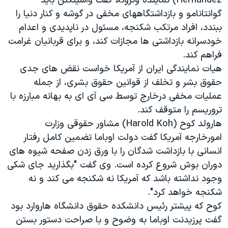
Hernandez) نماينده ونزوئلا گفت واشينگتن بايد
گوانتانامو و بازداشتگاههای مخفی در گوشه و کنار دنيا را
ببندد، افراد مرتکب شکنجه، مسئول در ناپديدی و اعدام
خودسرانه بازداشتی ها مجازات کند، و برای قربانيان غرامت
فراهم کند.
هيات نمايندگی ايران از آمريکا خواست نقض های جدی
حقوق بشر و تخلف از قوانين حقوق بشری، از جمله
عمليات مخفی درخارج توسط سی آی ای به بهانه مبارزه با
تروريسم را متوقف کند.
هارولد کوح (Harold Koh) مشاور حقوقی وزارت
امورخارجه آمريکا گفت دولت اوباما تضمين کامل رفتار
انسانی با بازداشت شدگان را با ورق زدن صفحه شيوه های
دوران بوش شروع کرده است. وی گفت "بگذاريد جای شکی
وجود نداشته باشد که آمريکا نه شکنجه می کند و نه
شکنجه خواهد کرد".
کوح که پيشتر رئيس دانشکده حقوق دانشگاه هاروارد بود
گفت پرزيدنت اوباما به وضوح و با صراحت دستور بستن