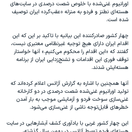
اسرائیل در جنگ
اورانیوم غنی‌شده با خلوص شصت درصدی در سایت‌های
هسته‌ای نطنز و فردو به منزله «عقب‌گرد» ایران توصیف
نرگس محمدی برنده جایزه نوبل صلح
شده است.
همایش محافظه‌کاران آمریکا «سی‌پک»
صفحه‌های ویژه
چهار کشور صادرکننده این بیانیه با تاکید بر این که این
اقدام ایران دارای هیچ توجیه غیرنظامی معتبری نیست،
سفر پرزیدنت ترامپ به چین
گفتند که «این اقدام را محکوم می‌کنیم.» آنها خواستار
توقف فوری این اقدامات و تشنج‌زدایی ایران از برنامه
هسته‌ایش شدند.
آنها همچنین با اشاره به گزارش آژانس اعلام کرده‌اند که
تولید اورانیوم غنی‌شده شصت درصدی در دو کارخانه
غنی‌سازی سوخت فردو و آزمایشی موجب به بار‌ آمدن
خطرهای قابل‌توجه ناشی از غنی‌سازی می‌شود.
این چهار کشور غربی با یادآوری کشف آبشارهایی در سایت
هسته‌ای فردو توسط آژانس در بهمن سال گذشته،