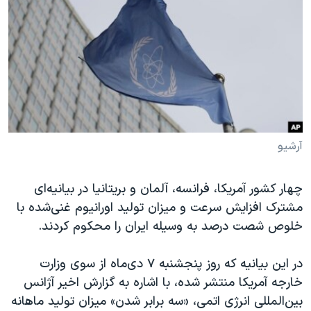
دنبال کنید
مستندها
فرهنگ و زندگی
حقوق شهروندی
انتخابات ریاست جمهوری آمریکا ۲۰۲۴
اقتصادی
حمله جمهوری اسلامی به اسرائیل
رمز مهسا
علم و فناوری
زبانهای مختلف
اسرائیل در جنگ
ورزش زنان در ایران
گالری عکس
اعتراضات زن، زندگی، آزادی
آرشیو
آرشیو پخش زنده
مجموعه مستندهای دادخواهی
چهار کشور آمریکا، فرانسه، آلمان و بریتانیا در بیانیه‌ای
تریبونال مردمی آبان ۹۸
مشترک افزایش سرعت و میزان تولید اورانیوم غنی‌شده با
دادگاه حمید نوری
خلوص شصت درصد به وسیله ایران را محکوم کردند.
چهل سال گروگان‌گیری
در این بیانیه که روز پنجشنبه ۷ دی‌ماه از سوی وزارت
قانون شفافیت دارائی کادر رهبری ایران
خارجه آمریکا منتشر شده، با اشاره به گزارش اخیر آژانس
اعتراضات مردمی آبان ۹۸
بین‌المللی انرژی اتمی، «سه‌ برابر شدن» میزان تولید ماهانه