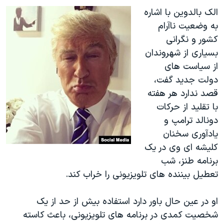
اسرائیل در جنگ
الک بالدوین با اشاره
نرگس محمدی برنده جایزه نوبل صلح
به وضعیت ناآرام
کشور و نگرانی
همایش محافظه‌کاران آمریکا «سی‌پک»
بسیاری از شهروندان
صفحه‌های ویژه
از سیاست های
سفر پرزیدنت ترامپ به چین
دولت جدید گفت،
قصد ندارد هر هفته
با تقلید از حرکات
دونالد ترامپ و
یادآوری سخنان
کلیشه ای وی در یک
برنامه طنز، شب
تعطیل بیننده های تلویزیونی را خراب کند.
او در عین حال باور دارد استفاده بیش از حد از یک
شخصیت کمدی در برنامه های تلویزیونی، باعث کاسته