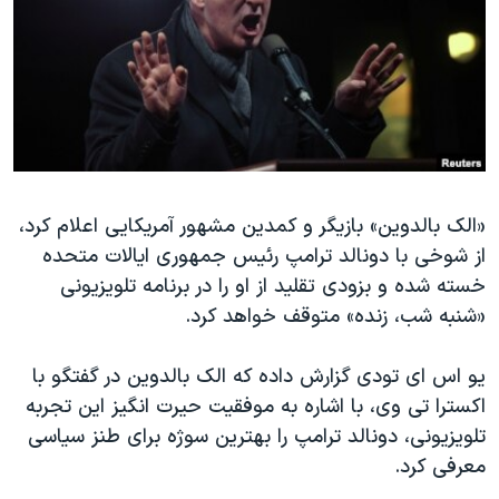
دنبال کنید
مستندها
فرهنگ و زندگی
حقوق شهروندی
انتخابات ریاست جمهوری آمریکا ۲۰۲۴
اقتصادی
حمله جمهوری اسلامی به اسرائیل
رمز مهسا
علم و فناوری
زبانهای مختلف
اسرائیل در جنگ
ورزش زنان در ایران
«الک بالدوین» بازیگر و کمدین مشهور آمریکایی اعلام کرد،
گالری عکس
اعتراضات زن، زندگی، آزادی
از شوخی با دونالد ترامپ رئیس جمهوری ایالات متحده
آرشیو پخش زنده
مجموعه مستندهای دادخواهی
خسته شده و بزودی تقلید از او را در برنامه تلویزیونی
تریبونال مردمی آبان ۹۸
«شنبه شب، زنده» متوقف خواهد کرد.
دادگاه حمید نوری
یو اس ای تودی گزارش داده که الک بالدوین در گفتگو با
چهل سال گروگان‌گیری
اکسترا تی وی، با اشاره به موفقیت حیرت انگیز این تجربه
قانون شفافیت دارائی کادر رهبری ایران
تلویزیونی، دونالد ترامپ را بهترین سوژه برای طنز سیاسی
معرفی کرد.
اعتراضات مردمی آبان ۹۸