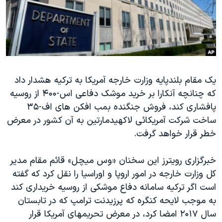
دنبال کنید
مستندها
فرهنگ و زندگی
حقوق شهروندی
انتخابات ریاست جمهوری آمریکا ۲۰۲۴
اقتصادی
حمله جمهوری اسلامی به اسرائیل
رمز مهسا
علم و فناوری
زبانهای مختلف
یک مقام بلندپایه وزارت خارجه آمریکا به ترکیه هشدار داد
اسرائیل در جنگ
ورزش زنان در ایران
که چنانچه آنکارا بر خرید موشک دفاعی اس-۴۰۰ از روسیه
گالری عکس
اعتراضات زن، زندگی، آزادی
پافشاری کند، فروش جنگنده بمب افکن های اف-۳۵
آرشیو پخش زنده
مجموعه مستندهای دادخواهی
ساخت شرکت آمریکائی لاکهیدمارتین به آن کشور در معرض
خطر قرار خواهد گرفت.
تریبونال مردمی آبان ۹۸
دادگاه حمید نوری
خبرگزاری رویترز این سخنان «وس میچل» قائم مقام مدیر
چهل سال گروگان‌گیری
کل وزارت خارجه در امور اروپا و اوراسیا را نقل کرد که گفته
است اگر ترکیه سامانه دفاع موشکی از روسیه خریداری کند
قانون شفافیت دارائی کادر رهبری ایران
به موجب لایحه کنگره که پرزیدنت ترامپ که در تابستان
اعتراضات مردمی آبان ۹۸
سال ۲۰۱۷ امضا کرد، در معرض تحریمهای آمریکا قرار