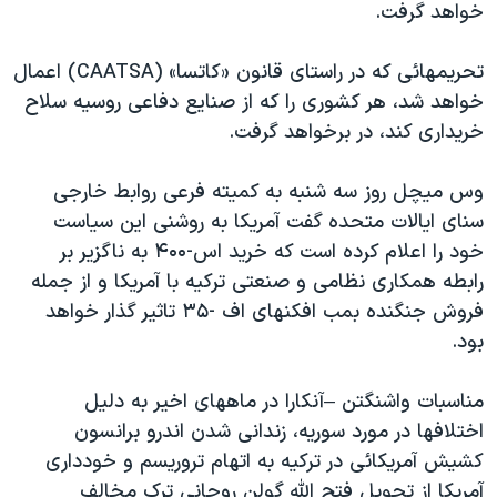
اسرائیل در جنگ
خواهد گرفت.
نرگس محمدی برنده جایزه نوبل صلح
تحریمهائی که در راستای قانون «کاتسا» (CAATSA) اعمال
همایش محافظه‌کاران آمریکا «سی‌پک»
خواهد شد، هر کشوری را که از صنایع دفاعی روسیه سلاح
صفحه‌های ویژه
خریداری کند، در برخواهد گرفت.
سفر پرزیدنت ترامپ به چین
وس میچل روز سه شنبه به کمیته فرعی روابط خارجی
سنای ایالات متحده گفت آمریکا به روشنی این سیاست
خود را اعلام کرده است که خرید اس-۴۰۰ به ناگزیر بر
رابطه همکاری نظامی و صنعتی ترکیه با آمریکا و از جمله
فروش جنگنده بمب افکنهای اف -۳۵ تاثیر گذار خواهد
بود.
مناسبات واشنگتن –آنکارا در ماههای اخیر به دلیل
اختلافها در مورد سوریه، زندانی شدن اندرو برانسون
کشیش آمریکائی در ترکیه به اتهام تروریسم و خودداری
آمریکا از تحویل فتح الله گولن روحانی ترک مخالف