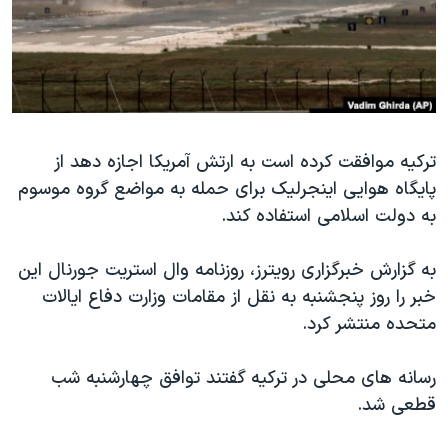
دنبال کنید
مستندها
فرهنگ و زندگی
حقوق شهروندی
انتخابات ریاست جمهوری آمریکا ۲۰۲۴
اقتصادی
حمله جمهوری اسلامی به اسرائیل
رمز مهسا
علم و فناوری
زبانهای مختلف
ترکیه موافقت کرده است به ارتش آمریکا اجازه دهد از
اسرائیل در جنگ
ورزش زنان در ایران
پایگاه هوایی اینجرلیک برای حمله به مواضع گروه موسوم
گالری عکس
اعتراضات زن، زندگی، آزادی
به دولت اسلامی استفاده کند.
آرشیو پخش زنده
مجموعه مستندهای دادخواهی
به گزارش خبرگزاری رویترز، روزنامه وال استریت جورنال این
تریبونال مردمی آبان ۹۸
خبر را روز پنجشنبه به نقل از مقامات وزارت دفاع ایالات
دادگاه حمید نوری
متحده منتشر کرد.
چهل سال گروگان‌گیری
رسانه های محلی در ترکیه گفتند توافق چهارشنبه شب
قانون شفافیت دارائی کادر رهبری ایران
قطعی شد.
اعتراضات مردمی آبان ۹۸