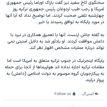
اسرائیل در جنگ
سخنگوی کاخ سفید نیز گفت باراک اوباما رئیس جمهوری
آمریکا و رجب طیب اردوغان رئیس جمهوری ترکیه روز
نرگس محمدی برنده جایزه نوبل صلح
چهارشنبه تلفنی صحبت کردند، اما توضیح نداد که آیا آنها
همایش محافظه‌کاران آمریکا «سی‌پک»
در مورد پایگاه به توافق رسیدند یا خیر.
صفحه‌های ویژه
به گفته جاش ارنست، آنها با تعمیق همکاری در نبرد با
سفر پرزیدنت ترامپ به چین
داعش موافقت کردند. او یادآور شد به دلایل امنیتی نمی
تواند درباره عملیات مشخص اظهار نظر کند.
پایگاه اینجرلیک در جنوب ترکیه متعلق به آمریکا است اما
مقامات ترکیه اجازه نداده اند هواپیماها از آنجا برای حمله
به پیکارجویان گروه موسوم به دولت اسلامی (داعش) به
پرواز درآیند.
اشتراک
Follow us