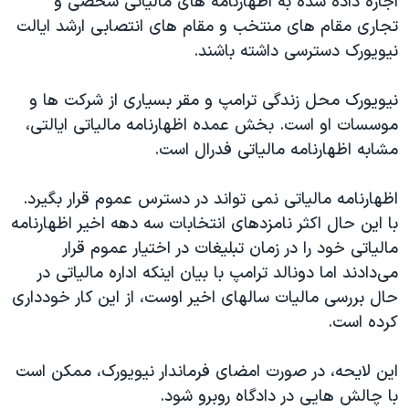
اجازه داده شده به اظهارنامه های مالیاتی شخصی و
اسرائیل در جنگ
تجاری مقام های منتخب و مقام های انتصابی ارشد ایالت
نرگس محمدی برنده جایزه نوبل صلح
نیویورک دسترسی داشته باشند.
همایش محافظه‌کاران آمریکا «سی‌پک»
نیویورک محل زندگی ترامپ و مقر بسیاری از شرکت ها و
صفحه‌های ویژه
موسسات او است. بخش عمده اظهارنامه مالیاتی ایالتی،
سفر پرزیدنت ترامپ به چین
مشابه اظهارنامه مالیاتی فدرال است.
اظهارنامه مالیاتی نمی تواند در دسترس عموم قرار بگیرد.
با این حال اکثر نامزدهای انتخابات سه دهه اخیر اظهارنامه
مالیاتی خود را در زمان تبلیغات در اختیار عموم قرار
می‌دادند اما دونالد ترامپ با بیان اینکه اداره مالیاتی در
حال بررسی مالیات سالهای اخیر اوست، از این کار خودداری
کرده است.
این لایحه، در صورت امضای فرماندار نیویورک، ممکن است
با چالش هایی در دادگاه روبرو شود.