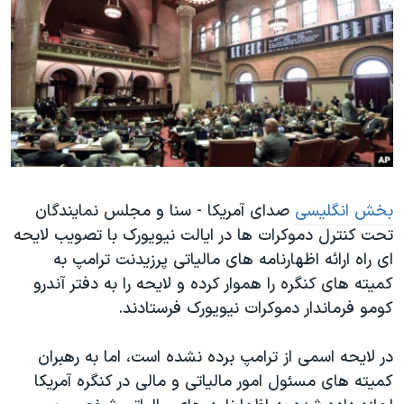
دنبال کنید
مستندها
فرهنگ و زندگی
حقوق شهروندی
انتخابات ریاست جمهوری آمریکا ۲۰۲۴
اقتصادی
حمله جمهوری اسلامی به اسرائیل
رمز مهسا
علم و فناوری
زبانهای مختلف
اسرائیل در جنگ
ورزش زنان در ایران
گالری عکس
اعتراضات زن، زندگی، آزادی
بخش انگلیسی
صدای آمریکا - سنا و مجلس نمایندگان
آرشیو پخش زنده
مجموعه مستندهای دادخواهی
تحت کنترل دموکرات ها در ایالت نیویورک با تصویب لایحه
تریبونال مردمی آبان ۹۸
ای راه ارائه اظهارنامه های مالیاتی پرزیدنت ترامپ به
دادگاه حمید نوری
کمیته های کنگره را هموار کرده و لایحه را به دفتر آندرو
کومو فرماندار دموکرات نیویورک فرستادند.
چهل سال گروگان‌گیری
قانون شفافیت دارائی کادر رهبری ایران
در لایحه اسمی از ترامپ برده نشده است، اما به رهبران
اعتراضات مردمی آبان ۹۸
کمیته های مسئول امور مالیاتی و مالی در کنگره آمریکا