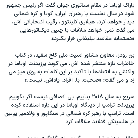
اسرائیل در جنگ
باراک اوباما در مقام سناتوری جوان گفت اگر رئیس جمهور
نرگس محمدی برنده جایزه نوبل صلح
شود در سال نخست با رهبران ایران، کوبا و کره شمالی
دیدار خواهد کرد. هیلاری کلینتون، رقیب انتخاباتی اش،
همایش محافظه‌کاران آمریکا «سی‌پک»
می گفت نمی خواهد ملاقات با چنین دیکتاتورهایی
صفحه‌های ویژه
«دستمایه مقاصد تبلیغاتی قرار بگیرد».
سفر پرزیدنت ترامپ به چین
بن رودز، معاون مشاور امنیت ملی کاخ سفید، در کتاب
خاطرات تازه منتشر شده اش، می گوید پرزیدنت اوباما در
واکنش به انتقادها با تاکید بر این کلمات به روی میز می
زد و می گفت: «صحبت. با. افراد. پاداش. نیست.»
سریع به سال ۲۰۱۸ بیاییم، بی انصافی نیست اگر بگوییم
پرزیدنت ترامپ از دیدگاه اوباما در این باره استفاده کرده
است. ترامپ با رهبر کره شمالی در سنگاپور و ولادمیر پوتین
در هلسینکی فنلاند ملاقات کرد.