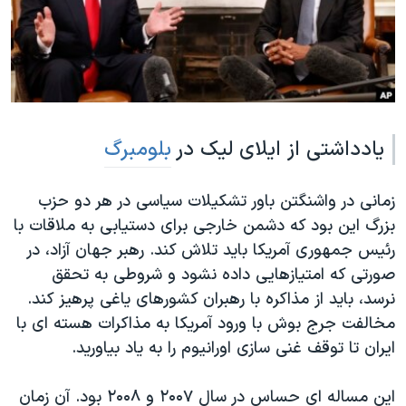
دنبال کنید
مستندها
فرهنگ و زندگی
حقوق شهروندی
انتخابات ریاست جمهوری آمریکا ۲۰۲۴
اقتصادی
حمله جمهوری اسلامی به اسرائیل
رمز مهسا
علم و فناوری
زبانهای مختلف
یادداشتی از ایلای لیک در
بلومبرگ
اسرائیل در جنگ
ورزش زنان در ایران
گالری عکس
اعتراضات زن، زندگی، آزادی
زمانی در واشنگتن باور تشکیلات سیاسی در هر دو حزب
آرشیو پخش زنده
مجموعه مستندهای دادخواهی
بزرگ این بود که دشمن خارجی برای دستیابی به ملاقات با
تریبونال مردمی آبان ۹۸
رئیس جمهوری آمریکا باید تلاش کند. رهبر جهان آزاد، در
صورتی که امتیازهایی داده نشود و شروطی به تحقق
دادگاه حمید نوری
نرسد، باید از مذاکره با رهبران کشورهای یاغی پرهیز کند.
چهل سال گروگان‌گیری
مخالفت جرج بوش با ورود آمریکا به مذاکرات هسته ای با
قانون شفافیت دارائی کادر رهبری ایران
ایران تا توقف غنی سازی اورانیوم را به یاد بیاورید.
اعتراضات مردمی آبان ۹۸
این مساله ای حساس در سال ۲۰۰۷ و ۲۰۰۸ بود. آن زمان