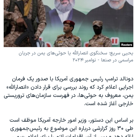
دنبال کنید
مستندها
فرهنگ و زندگی
حقوق شهروندی
انتخابات ریاست جمهوری آمریکا ۲۰۲۴
اقتصادی
حمله جمهوری اسلامی به اسرائیل
رمز مهسا
علم و فناوری
زبانهای مختلف
اسرائیل در جنگ
ورزش زنان در ایران
یحیی سریع؛ سخنگوی انصارالله یا حوثی‌های یمن در جریان
مراسمی در صنعا - نوامبر ۲۰۲۴
گالری عکس
اعتراضات زن، زندگی، آزادی
آرشیو پخش زنده
مجموعه مستندهای دادخواهی
دونالد ترامپ رئیس‌ جمهوری آمریکا با صدور یک فرمان
تریبونال مردمی آبان ۹۸
اجرایی اعلام کرد که روند بررسی برای قرار دادن «انصارالله»
دادگاه حمید نوری
یمن، معروف به حوثی‌ها، در فهرست سازمان‌های تروریستی
خارجی آغاز شده است.
چهل سال گروگان‌گیری
قانون شفافیت دارائی کادر رهبری ایران
بر اساس این دستور، وزیر امور خارجه آمریکا موظف است
اعتراضات مردمی آبان ۹۸
طی ۳۰ روز گزارشی درباره این موضوع به رئیس‌جمهوری
ارائه دهد و پس از آن، اقدامات لازم را برای اعلام رسمی