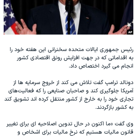
دنبال کنید
مستندها
فرهنگ و زندگی
حقوق شهروندی
انتخابات ریاست جمهوری آمریکا ۲۰۲۴
اقتصادی
حمله جمهوری اسلامی به اسرائیل
رمز مهسا
علم و فناوری
زبانهای مختلف
رئیس جمهوری ایالات متحده سخنرانی این هفته خود را
اسرائیل در جنگ
ورزش زنان در ایران
به اقداماتی که در جهت افزایش رونق اقتصادی کشور
گالری عکس
اعتراضات زن، زندگی، آزادی
انجام می گیرد اختصاص داد.
آرشیو پخش زنده
مجموعه مستندهای دادخواهی
دونالد ترامپ گفت تلاش می کند از خروج سرمایه ها از
تریبونال مردمی آبان ۹۸
آمریکا جلوگیری کند و صاحبان صنایعی را که فعالیت‌های
دادگاه حمید نوری
تجاری خود را به خارج از کشور منتقل کرده اند تشویق کند
چهل سال گروگان‌گیری
به کشور بازگردند.
قانون شفافیت دارائی کادر رهبری ایران
وی گفت «ما اکنون در حال تدوین اصلاحیه ای برای تغییر
اعتراضات مردمی آبان ۹۸
قانون مالیات هستیم که نرخ مالیات برای اشخاص و