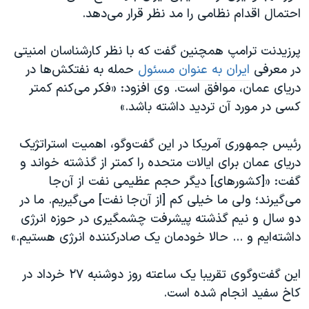
اسرائیل در جنگ
احتمال اقدام نظامی را مد نظر قرار می‌دهد.
نرگس محمدی برنده جایزه نوبل صلح
پرزیدنت ترامپ همچنین گفت که با نظر کارشناسان امنیتی
همایش محافظه‌کاران آمریکا «سی‌پک»
در معرفی ​
ایران به عنوان مسئول
حمله به نفتکش‌ها در
صفحه‌های ویژه
دریای عمان، موافق است. وی افزود: «فکر می‌کنم کمتر
سفر پرزیدنت ترامپ به چین
کسی در مورد آن تردید داشته باشد.»
رئیس جمهوری آمریکا در این گفت‌وگو، اهمیت استراتژیک
دریای عمان برای ایالات متحده را کمتر از گذشته خواند و
گفت: «[کشورهای] دیگر حجم عظیمی نفت از آن‌جا
می‌گیرند؛ ولی ما خیلی کم [از آن‌جا نفت] می‌گیریم. ما در
دو سال و نیم گذشته پیشرفت چشمگیری در حوزه انرژی
داشته‌ایم و ... حالا خودمان یک صادرکننده انرژی هستیم.»
این گفت‌وگوی تقریبا یک ساعته روز دوشنبه ۲۷ خرداد در
کاخ سفید انجام شده است.