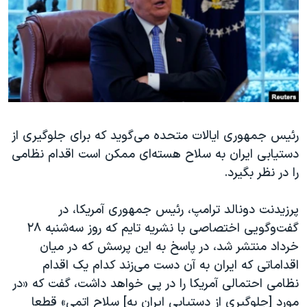
دنبال کنید
مستندها
فرهنگ و زندگی
حقوق شهروندی
انتخابات ریاست جمهوری آمریکا ۲۰۲۴
اقتصادی
حمله جمهوری اسلامی به اسرائیل
رمز مهسا
علم و فناوری
زبانهای مختلف
اسرائیل در جنگ
ورزش زنان در ایران
رئیس جمهوری ایالات متحده می‌گوید که برای جلوگیری از
گالری عکس
اعتراضات زن، زندگی، آزادی
دستیابی ایران به سلاح هسته‌ای ممکن است اقدام نظامی
آرشیو پخش زنده
مجموعه مستندهای دادخواهی
را در نظر بگیرد.
تریبونال مردمی آبان ۹۸
پرزیدنت دونالد ترامپ، رئیس جمهوری آمریکا، در
دادگاه حمید نوری
گفت‌وگویی اختصاصی با نشریه تایم که روز سه‌شنبه ۲۸
چهل سال گروگان‌گیری
خرداد منتشر شد، در پاسخ به این پرسش که در میان
قانون شفافیت دارائی کادر رهبری ایران
اقداماتی که ایران به آن دست می‌زند کدام یک اقدام
نظامی احتمالی آمریکا را در پی خواهد داشت، گفت که «در
اعتراضات مردمی آبان ۹۸
مورد [جلوگیری از دستیابی ایران به] سلاح اتمی» قطعا