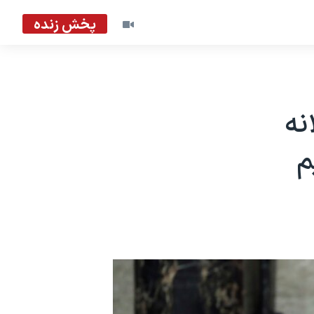
پخش زنده
نه
م