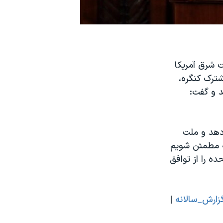
 شرق آمریکا
ترک کنگره،
د و گفت:
‌دهد و ملت
ه مطمئن شویم
ه را از توافق
زارش_سالانه
|