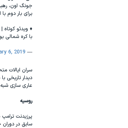
برای بار دوم با ا
♦️ ویدئو کوتاه 
با کره شمالی بو
ary 6, 2019
— VOA Farsi (@VOAIran)
دیدار تاریخی با
عاری سازی شبه ج
روسیه
پرزیدنت ترامپ ب
سابق در دوران ج