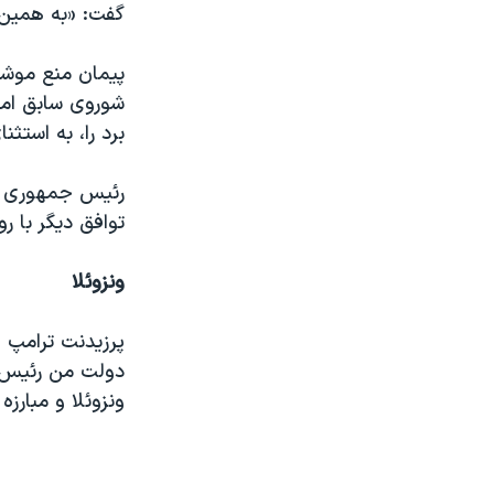
گفت: «به همین 
شوروی سابق امض
برد را، به استث
رئیس جمهوری آمر
توافق دیگر با ر
ونزوئلا
پرزیدنت ترامپ 
دولت من رئیس ج
ونزوئلا و مبارزه