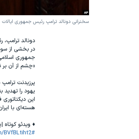
نرگس محمدی برنده جایزه نوبل صلح
همایش محافظه‌کاران آمریکا «سی‌پک»
سخنرانی دونالد ترامپ رئیس جمهوری ایالات متحده 
صفحه‌های ویژه
دونالد ترامپ، 
سفر پرزیدنت ترامپ به چین
در بخشی از سو
جمهوری اسلامی ا
«چشم از آن بر نم
پرزیدنت ترامپ ب
یهود را تهدید 
این دیکتاتوری ف
هسته‌‌ای با ایرا
♦️ ویدئو کوتاه |
m/BVfBLtiht2
#SOTU