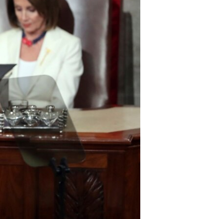
مستندها
فرهنگ و زندگی
حقوق شهروندی
انتخابات ریاست جمهوری آمریکا ۲۰۲۴
اقتصادی
حمله جمهوری اسلامی به اسرائیل
رمز مهسا
علم و فناوری
اسرائیل در جنگ
ورزش زنان در ایران
گالری عکس
اعتراضات زن، زندگی، آزادی
آرشیو پخش زنده
مجموعه مستندهای دادخواهی
تریبونال مردمی آبان ۹۸
دادگاه حمید نوری
چهل سال گروگان‌گیری
قانون شفافیت دارائی کادر رهبری ایران
اعتراضات مردمی آبان ۹۸
اسرائیل در جنگ