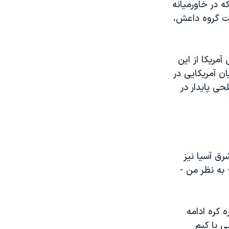
ه در خاورمیانه
ست گروه داعش،
مریکا از این
ن آمریکایی در
حی پایدار در
ق آسیا نیز
به نظر من -
 کره ادامه
ی با کیم