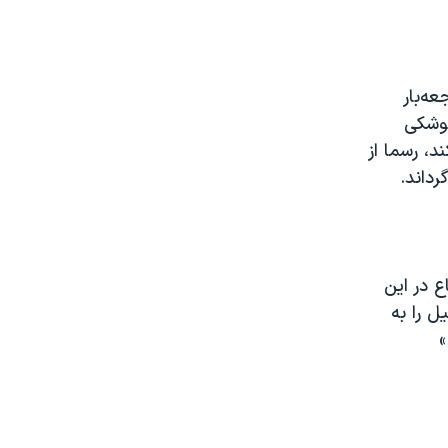
و فاجعه‌بار
موشکی
د، رسما از
رداند.
 در این
ل را به
»