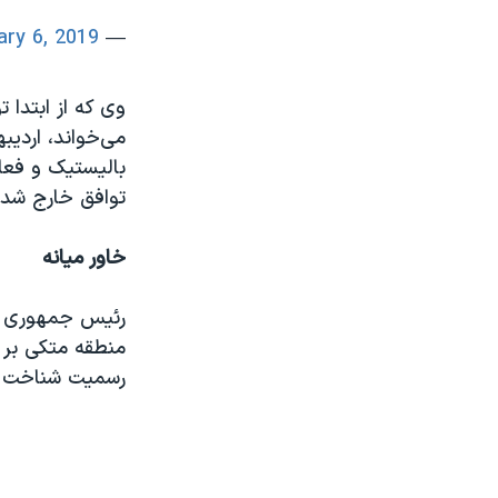
ary 6, 2019
— VOA Farsi (@VOAIran)
می‌خواند، اردیب
بالیستیک و فعال
توافق خارج شد و 
خاور میانه
رئیس جمهوری آمر
منطقه متکی بر 
رسمیت شناخت و ب