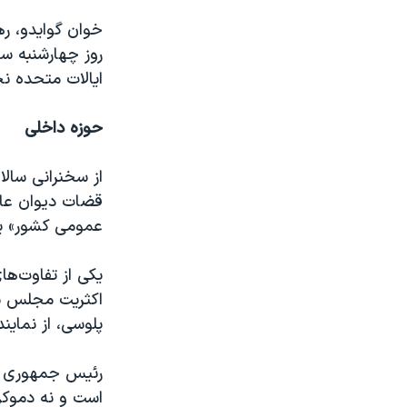
خوان گوایدو، ر
روز چهارشنبه س
ایالات متحده ن
حوزه داخلی
از سخنرانی سال
قضات دیوان عال
عمومی کشور» یا
یکی از تفاوت‌ها
اکثریت مجلس نما
پلوسی، از نماین
رئیس جمهوری آمر
است و نه دموکرا