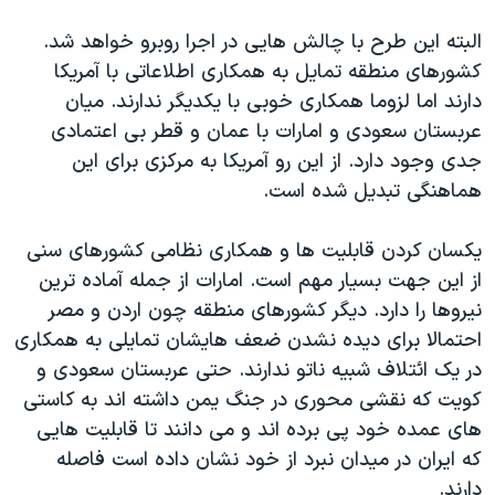
اسرائیل در جنگ
البته این طرح با چالش هایی در اجرا روبرو خواهد شد.
نرگس محمدی برنده جایزه نوبل صلح
کشورهای منطقه تمایل به همکاری اطلاعاتی با آمریکا
همایش محافظه‌کاران آمریکا «سی‌پک»
دارند اما لزوما همکاری خوبی با یکدیگر ندارند. میان
صفحه‌های ویژه
عربستان سعودی و امارات با عمان و قطر بی اعتمادی
جدی وجود دارد. از این رو آمریکا به مرکزی برای این
سفر پرزیدنت ترامپ به چین
هماهنگی تبدیل شده است.
یکسان کردن قابلیت ها و همکاری نظامی کشورهای سنی
از این جهت بسیار مهم است. امارات از جمله آماده ترین
نیروها را دارد. دیگر کشورهای منطقه چون اردن و مصر
احتمالا برای دیده نشدن ضعف هایشان تمایلی به همکاری
در یک ائتلاف شبیه ناتو ندارند. حتی عربستان سعودی و
کویت که نقشی محوری در جنگ یمن داشته اند به کاستی
های عمده خود پی برده اند و می دانند تا قابلیت هایی
که ایران در میدان نبرد از خود نشان داده است فاصله
دارند.