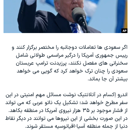
دنبال کنید
مستندها
فرهنگ و زندگی
حقوق شهروندی
انتخابات ریاست جمهوری آمریکا ۲۰۲۴
اقتصادی
حمله جمهوری اسلامی به اسرائیل
رمز مهسا
علم و فناوری
زبانهای مختلف
اگر سعودی ها تعاملات دوجانبه را مختصر برگزار کنند و
اسرائیل در جنگ
ورزش زنان در ایران
رییس جمهوری آمریکا را درگیر مراسمی طولانی شامل
گالری عکس
اعتراضات زن، زندگی، آزادی
سخنرانی های مفصل نکنند، پرزیدنت ترامپ عربستان
آرشیو پخش زنده
مجموعه مستندهای دادخواهی
سعودی را چنان ترک خواهد کرد که گویی می خواهد
بیشتر آن جا بماند.
تریبونال مردمی آبان ۹۸
دادگاه حمید نوری
اندرو اِکسام در آتلانتیک نوشت مسائل مهم امنیتی در این
چهل سال گروگان‌گیری
سفر مطرح خواهد شد: تشکیل یک ناتو عربی که می تواند
از فشار موجود بر ۳۵ هزار نیروی آمریکا در منطقه بکاهد.
قانون شفافیت دارائی کادر رهبری ایران
در این صورت بخشی از این نیروها می توانند در دیگر نقاط
اعتراضات مردمی آبان ۹۸
دنیا از جمله منطقه آسیا-اقیانوسیه مستقر شوند.