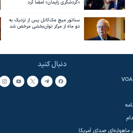
«گردشگری زایمان» امضا کرد
سناتور میچ مک‌کانل پس از نزدیک به
دو ماه از مرکز توان‌بخشی مرخص شد
دنبال کنید
امه
ام
ماهواره‌ای صدای آمریکا