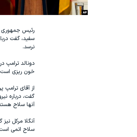
نرگس محمدی برنده جایزه نوبل صلح
همایش محافظه‌کاران آمریکا «سی‌پک»
رئیس جمهوری ای
صفحه‌های ویژه
سفید، گفت دربار
سفر پرزیدنت ترامپ به چین
نرسد.
دونالد ترامپ د
خون ریزی است، 
از آقای ترامپ پ
گفت، درباره نی
آنها سلاح هسته
آنگلا مرکل نیز گ
سلاح اتمی است.