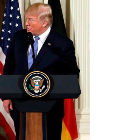
مستندها
فرهنگ و زندگی
حقوق شهروندی
انتخابات ریاست جمهوری آمریکا ۲۰۲۴
اقتصادی
حمله جمهوری اسلامی به اسرائیل
رمز مهسا
علم و فناوری
اسرائیل در جنگ
ورزش زنان در ایران
گالری عکس
اعتراضات زن، زندگی، آزادی
آرشیو پخش زنده
مجموعه مستندهای دادخواهی
تریبونال مردمی آبان ۹۸
دادگاه حمید نوری
چهل سال گروگان‌گیری
قانون شفافیت دارائی کادر رهبری ایران
اعتراضات مردمی آبان ۹۸
اسرائیل در جنگ