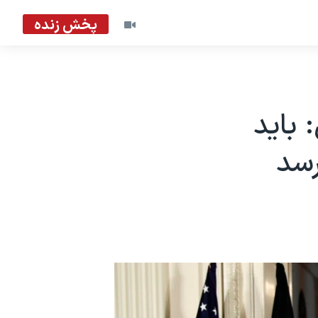
پخش زنده
 باید
رسد