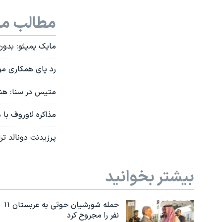
مطالب مر
مایک پمپئو: بدون 
رد پای همکاری موش
متیس در سنا: هنو
مذاکره لاوروف با 
پرزیدنت دونالد ت
بیشتر بخوانید
حمله شورشیان حوثی به عربستان ۱۱
نفر را مجروح کرد