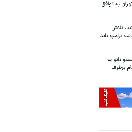
هران به توافق
ند، تلاش
خ پرزیدنت ترامپ باید
ضو ناتو به
ام برطرف