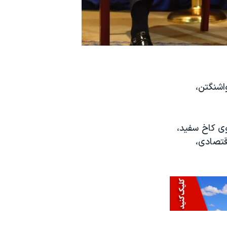
آوریل (۲۰ فروردین) در واشنگتن،
وی کاخ سفید،
قتصادی،