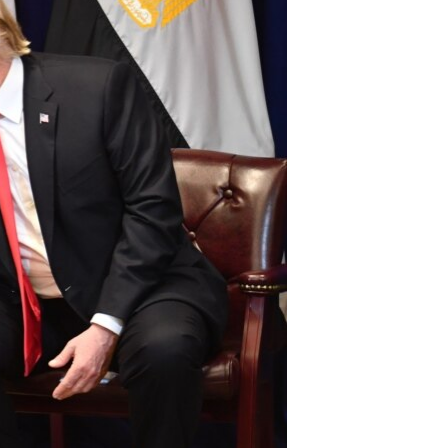
مستندها
فرهنگ و زندگی
حقوق شهروندی
انتخابات ریاست جمهوری آمریکا ۲۰۲۴
اقتصادی
حمله جمهوری اسلامی به اسرائیل
رمز مهسا
علم و فناوری
اسرائیل در جنگ
ورزش زنان در ایران
گالری عکس
اعتراضات زن، زندگی، آزادی
آرشیو پخش زنده
مجموعه مستندهای دادخواهی
تریبونال مردمی آبان ۹۸
دادگاه حمید نوری
چهل سال گروگان‌گیری
قانون شفافیت دارائی کادر رهبری ایران
اعتراضات مردمی آبان ۹۸
اسرائیل در جنگ