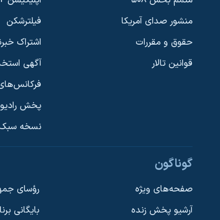
متمم بخش ۵۰۸
اپلیکیشن +VOA
منشور صدای آمریکا
فیلترشکن
حقوق و مقررات
اشتراک خبرن
قوانین تالار
آگهی استخد
فرکانس‌های 
پخش رادیو
یادگیری زبان انگلیسی
نسخه سبک 
دنبال کنید
گوناگون
صفحه‌های ویژه
رؤسای جمهو
آرشیو پخش زنده
بایگانی برن
زبانهای مختلف