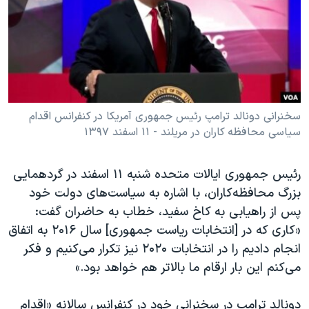
دنبال کنید
مستندها
فرهنگ و زندگی
حقوق شهروندی
انتخابات ریاست جمهوری آمریکا ۲۰۲۴
اقتصادی
حمله جمهوری اسلامی به اسرائیل
رمز مهسا
علم و فناوری
زبانهای مختلف
اسرائیل در جنگ
ورزش زنان در ایران
سخنرانی دونالد ترامپ رئیس جمهوری آمریکا در کنفرانس اقدام
سیاسی محافظه کاران در مریلند - ۱۱ اسفند ۱۳۹۷
گالری عکس
اعتراضات زن، زندگی، آزادی
آرشیو پخش زنده
مجموعه مستندهای دادخواهی
رئیس جمهوری ایالات متحده شنبه ۱۱ اسفند در گردهمایی
تریبونال مردمی آبان ۹۸
بزرگ محافظه‌کاران، با اشاره به سیاست‌های دولت خود
پس از راهیابی به کاخ سفید، خطاب به حاضران گفت:
دادگاه حمید نوری
«کاری که در [انتخابات ریاست جمهوری] سال ۲۰۱۶ به اتفاق
چهل سال گروگان‌گیری
انجام دادیم را در انتخابات ۲۰۲۰ نیز تکرار می‌کنیم و فکر
قانون شفافیت دارائی کادر رهبری ایران
می‌کنم این بار ارقام ما بالاتر هم خواهد بود.»
اعتراضات مردمی آبان ۹۸
دونالد ترامپ در سخنرانی خود در کنفرانس سالانه «اقدام