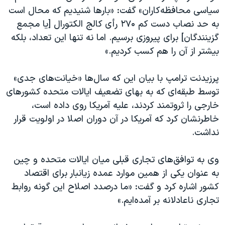
اسرائیل در جنگ
سیاسی محافظه‌کاران» گفت: «بارها شنیدیم که محال است
نرگس محمدی برنده جایزه نوبل صلح
به حد نصاب دست کم ۲۷۰ رأی کالج الکتورال [یا مجمع
گزینندگان] برای پیروزی برسیم. اما نه تنها این تعداد، بلکه
همایش محافظه‌کاران آمریکا «سی‌پک»
بیشتر از آن را هم کسب کردیم.»
صفحه‌های ویژه
سفر پرزیدنت ترامپ به چین
پرزیدنت ترامپ با بیان این که سال‌ها «خیانت‌های جدی»
توسط طبقه‌ای که به بهای تضعیف ایالات متحده کشورهای
خارجی را ثروتمند کردند، علیه آمریکا روی داده است،
خاطرنشان کرد که آمریکا در آن دوران اصلا در اولویت قرار
نداشت.
وی به توافق‌های تجاری قبلی میان ایالات متحده و چین
به عنوان یکی از همین موارد عمده زیانبار برای اقتصاد
کشور اشاره کرد و گفت: «ما درصدد اصلاح این گونه روابط
تجاری ناعادلانه بر آمده‌ایم.»