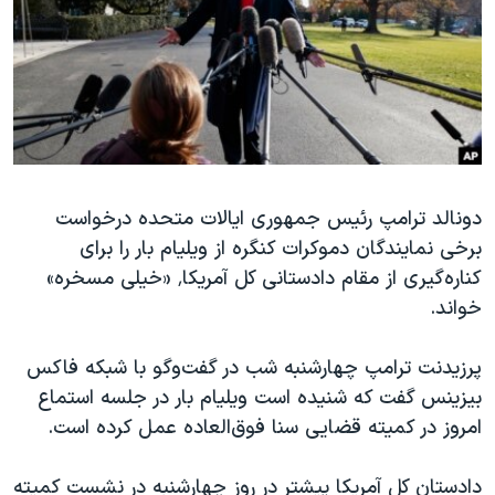
دنبال کنید
مستندها
فرهنگ و زندگی
حقوق شهروندی
انتخابات ریاست جمهوری آمریکا ۲۰۲۴
اقتصادی
حمله جمهوری اسلامی به اسرائیل
رمز مهسا
علم و فناوری
زبانهای مختلف
اسرائیل در جنگ
ورزش زنان در ایران
دونالد ترامپ رئیس جمهوری ایالات متحده درخواست
گالری عکس
اعتراضات زن، زندگی، آزادی
برخی نمایندگان دموکرات کنگره از ویلیام بار را برای
آرشیو پخش زنده
مجموعه مستندهای دادخواهی
کناره‌گیری از مقام دادستانی کل آمریکا٬ «خیلی مسخره»
تریبونال مردمی آبان ۹۸
خواند.
دادگاه حمید نوری
پرزیدنت ترامپ چهارشنبه شب در گفت‌وگو با شبکه فاکس
چهل سال گروگان‌گیری
بیزینس گفت که شنیده است ویلیام بار در جلسه استماع
قانون شفافیت دارائی کادر رهبری ایران
امروز در کمیته قضایی سنا فوق‌العاده عمل کرده است.
اعتراضات مردمی آبان ۹۸
دادستان کل آمریکا پیشتر در روز چهارشنبه در نشست کمیته