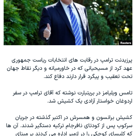
دنبال کنید
مستندها
فرهنگ و زندگی
حقوق شهروندی
انتخابات ریاست جمهوری آمریکا ۲۰۲۴
اقتصادی
حمله جمهوری اسلامی به اسرائیل
رمز مهسا
علم و فناوری
زبانهای مختلف
اسرائیل در جنگ
ورزش زنان در ایران
پرزیدنت ترامپ در رقابت های انتخابات ریاست جمهوری
گالری عکس
اعتراضات زن، زندگی، آزادی
عهد کرد از مسیحیانی که در خاورمیانه و دیگر نقاط جهان
آرشیو پخش زنده
مجموعه مستندهای دادخواهی
تحت تعقیب و پیگرد قرار دارند دفاع کند.
تریبونال مردمی آبان ۹۸
تامس ویلیامز در بریتبارت نوشته که آقای ترامپ در سفر
دادگاه حمید نوری
اردوغان خواستار آزادی یک کشیش شد.
چهل سال گروگان‌گیری
قانون شفافیت دارائی کادر رهبری ایران
کشیش برانسون و همسرش در اکتبر گذشته در جریان
سرکوب پس از کودتای نافرجام ترکیه دستگیر شدند. آن ها
اعتراضات مردمی آبان ۹۸
که کلیسای کوچکی را در ازمیر اداره می کردند بر مبنای