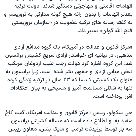
اسرائیل در جنگ
اتهامات اقامتی و مهاجرتی دستگیر شدند. دولت ترکیه
نرگس محمدی برنده جایزه نوبل صلح
بعدتر اتهامات را بدون ارائه هیچ گونه مدارکی به تروریسم و
به گفته رسانه های ترکیه عضویت در «سازمان تروریستی
همایش محافظه‌کاران آمریکا «سی‌پک»
فتح الله گولن» تغییر داد.
صفحه‌های ویژه
سفر پرزیدنت ترامپ به چین
«مرکز قانون و عدالت در آمریکا»، یک گروه مدافع آزادی
مذهبی، در بیانیه ای خواستار آزادی سریع کشیش برانسون
شد. این گروه اشاره کرد دولت رجب طیب اردوغان مرتکب
نقض مبانی آزادی و حقوق بشر شده است، زیرا برانسون به
عنوان یک کشیش کلیسا که ۲۳ سال در ترکیه زندگی کرده
تنها به شکلی مسالمت آمیز و مسیحی به بیان اعتقادات
اش پرداخته است.
جی سکولو، رییس «مرکز قانون و عدالت آمریکا»، گفت کاخ
سفید به او اطلاع داده است که مساله کشیش برانسون
سه بار توسط پرزیدنت ترامپ و مایک پنس، معاون رییس