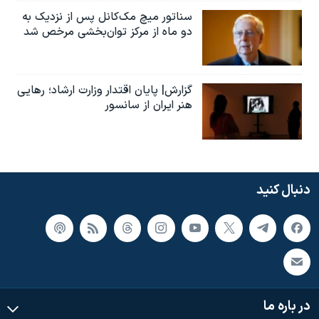
سناتور میچ مک‌کانل پس از نزدیک به
دو ماه از مرکز توان‌بخشی مرخص شد
گزارش| پایان اقتدار وزارت ارشاد؛ رهایی
هنر ایران از سانسور
دنبال کنید
در باره ما