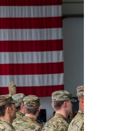
مستندها
فرهنگ و زندگی
حقوق شهروندی
انتخابات ریاست جمهوری آمریکا ۲۰۲۴
اقتصادی
حمله جمهوری اسلامی به اسرائیل
رمز مهسا
علم و فناوری
اسرائیل در جنگ
ورزش زنان در ایران
گالری عکس
اعتراضات زن، زندگی، آزادی
آرشیو پخش زنده
مجموعه مستندهای دادخواهی
تریبونال مردمی آبان ۹۸
دادگاه حمید نوری
چهل سال گروگان‌گیری
قانون شفافیت دارائی کادر رهبری ایران
اعتراضات مردمی آبان ۹۸
اسرائیل در جنگ