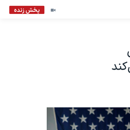
پخش زنده
کند