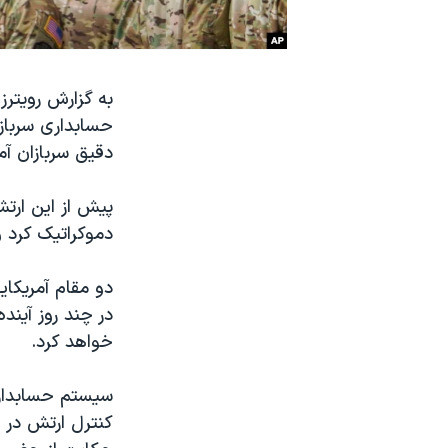
نرگس محمدی برنده جایزه نوبل صلح
همایش محافظه‌کاران آمریکا «سی‌پک»
به گزارش رویترز
صفحه‌های ویژه
حسابداری سربازان
سفر پرزیدنت ترامپ به چین
دقیق سربازان آم
پیش از این ارتش
دموکراتیک کرد و مبارز
دو مقام آمریکای
در چند روز آیند
خواهد کرد.
سیستم حسابداری
کنترل ارتش در 