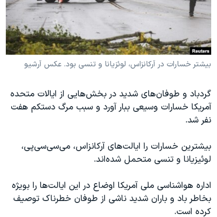
دنبال کنید
مستندها
فرهنگ و زندگی
حقوق شهروندی
انتخابات ریاست جمهوری آمریکا ۲۰۲۴
اقتصادی
حمله جمهوری اسلامی به اسرائیل
رمز مهسا
علم و فناوری
بیشتر خسارات در آرکانزاس، لوئزیانا و تنسی بود. عکس آرشیو
زبانهای مختلف
اسرائیل در جنگ
ورزش زنان در ایران
گردباد و طوفان‌های شدید در بخش‌هایی از ایالات متحده
گالری عکس
اعتراضات زن، زندگی، آزادی
آمریکا خسارات وسیعی ببار آورد و سبب مرگ دستکم هفت
آرشیو پخش زنده
مجموعه مستندهای دادخواهی
نفر شد.
تریبونال مردمی آبان ۹۸
بیشترین خسارات را ایالت‌های آرکانزاس، می‌سی‌سی‌پی،
دادگاه حمید نوری
لوئیزیانا و تنسی متحمل شده‌اند.
چهل سال گروگان‌گیری
اداره هوا‌شناسی ملی آمریکا اوضاع در این ایالت‌ها را بویژه
قانون شفافیت دارائی کادر رهبری ایران
بخاطر باد و باران شدید ناشی از طوفان خطرناک توصیف
اعتراضات مردمی آبان ۹۸
کرده است.