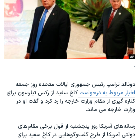
دنبال کنید
مستندها
فرهنگ و زندگی
حقوق شهروندی
انتخابات ریاست جمهوری آمریکا ۲۰۲۴
اقتصادی
حمله جمهوری اسلامی به اسرائیل
رمز مهسا
علم و فناوری
زبانهای مختلف
اسرائیل در جنگ
ورزش زنان در ایران
گالری عکس
اعتراضات زن، زندگی، آزادی
.
آرشیو پخش زنده
مجموعه مستندهای دادخواهی
دونالد ترامپ رئیس جمهوری ایالات متحده روز جمعه
تریبونال مردمی آبان ۹۸
اخبار مربوط به درخواست
کاخ سفید از رکس تیلرسون برای
دادگاه حمید نوری
کناره گیری از مقام وزارت خارجه را رد کرد و گفت او در
چهل سال گروگان‌گیری
وزارت خارجه می ماند.
قانون شفافیت دارائی کادر رهبری ایران
رسانه‌های آمریکا روز پنجشنبه از قول برخی مقام‌های
اعتراضات مردمی آبان ۹۸
دولتی آمریکا از طرح گفت‌وگوهایی در کاخ سفید برای