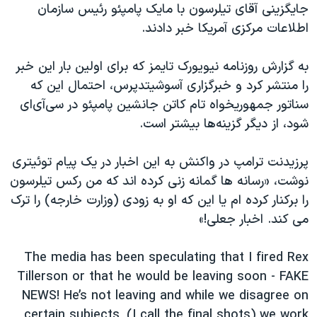
اسرائیل در جنگ
جایگزینی آقای تیلرسون با مایک پامپئو رئیس سازمان
اطلاعات مرکزی آمریکا خبر دادند.
نرگس محمدی برنده جایزه نوبل صلح
همایش محافظه‌کاران آمریکا «سی‌پک»
به گزارش روزنامه نیویورک تایمز که برای اولین بار این خبر
صفحه‌های ویژه
را منتشر کرد و خبرگزاری آسوشیتدپرس، احتمال این که
سناتور جمهوریخواه تام کاتن جانشین پامپئو در سی‌آی‌ای
سفر پرزیدنت ترامپ به چین
شود، از دیگر گزینه‌ها بیشتر است.
پرزیدنت ترامپ در واکنش به این اخبار در یک پیام توئیتری
نوشت، «رسانه ها گمانه زنی کرده اند که من رکس تیلرسون
را برکنار کرده ام یا این که او به زودی (وزارت خارجه) را ترک
می کند. اخبار جعلی!»
The media has been speculating that I fired Rex
Tillerson or that he would be leaving soon - FAKE
NEWS! He’s not leaving and while we disagree on
certain subjects, (I call the final shots) we work