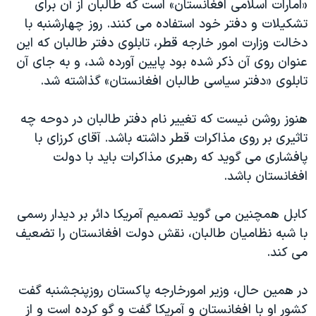
«امارات اسلامی افغانستان» است که طالبان از آن برای
اسرائیل در جنگ
تشکیلات و دفتر خود استفاده می کنند. روز چهارشنبه با
نرگس محمدی برنده جایزه نوبل صلح
دخالت وزارت امور خارجه قطر، تابلوی دفتر طالبان که این
همایش محافظه‌کاران آمریکا «سی‌پک»
عنوان روی آن ذکر شده بود پایین آورده شد، و به جای آن
تابلوی «دفتر سیاسی طالبان افغانستان» گذاشته شد.
صفحه‌های ویژه
سفر پرزیدنت ترامپ به چین
هنوز روشن نیست که تغییر نام دفتر طالبان در دوحه چه
تاثیری بر روی مذاکرات قطر داشته باشد. آقای کرزای با
پافشاری می گوید که رهبری مذاکرات باید با دولت
افغانستان باشد.
کابل همچنین می گوید تصمیم آمریکا دائر بر دیدار رسمی
با شبه نظامیان طالبان، نقش دولت افغانستان را تضعیف
می کند.
در همین حال، وزیر امورخارجه پاکستان روزپنجشنبه گفت
کشور او با افغانستان و آمریکا گفت و گو کرده است و از