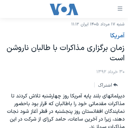
ینکهای
ابل
سترسی
شنبه ۱۷ مرداد ۱۴۰۵ ایران ۱۱:۱۲
خانه
هش
آمريکا
نسخه سبک وب‌سایت
ه
زمان برگزاری مذاکرات با طالبان ناروشن
حتوای
موضوع ها
است
صلی
برنامه های تلویزیونی
ایران
هش
جدول برنامه ها
۳۰ خرداد ۱۳۹۲
ه
آمریکا
فحه
صفحه‌های ویژه
جهان
اشتراک
صلی
فرکانس‌های صدای آمریکا
ورزشی
جام جهانی ۲۰۲۶
دیپلماتهای بلند پایه آمریکا روز چهارشنبه تلاش کردند تا
هش
پخش رادیویی
مذاکرات مقدماتی خود را باطالبان که قرار بود باحضور
ه
گزیده‌ها
عملیات خشم حماسی
نمایندگان افغانستان روز پنجشنبه در قطر آغاز شود نجات
ستجو
۲۵۰سالگی آمریکا
ویژه برنامه‌ها
یادگیری زبان انگلیسی
دهند، زیرا در آخرین ساعات، حامد کرزای از شرکت در این
ویدیوها
بایگانی برنامه‌های تلویزیونی
مذاکرات سرباز زد.