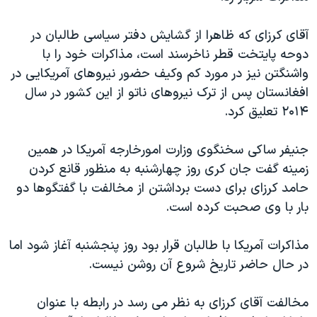
دنبال کنید
مستندها
فرهنگ و زندگی
آقای کرزای که ظاهرا از گشایش دفتر سیاسی طالبان در
حقوق شهروندی
انتخابات ریاست جمهوری آمریکا ۲۰۲۴
دوحه پایتخت قطر ناخرسند است، مذاکرات خود را با
اقتصادی
حمله جمهوری اسلامی به اسرائیل
واشنگتن نیز در مورد کم وکیف حضور نیروهای آمریکایی در
افغانستان پس از ترک نیروهای ناتو از این کشور در سال
رمز مهسا
علم و فناوری
زبانهای مختلف
۲۰۱۴ تعلیق کرد.
اسرائیل در جنگ
ورزش زنان در ایران
گالری عکس
اعتراضات زن، زندگی، آزادی
جنیفر ساکی سخنگوی وزارت امورخارجه آمریکا در همین
زمینه گفت جان کری روز چهارشنبه به منظور قانع کردن
آرشیو پخش زنده
مجموعه مستندهای دادخواهی
حامد کرزای برای دست برداشتن از مخالفت با گفتگوها دو
تریبونال مردمی آبان ۹۸
بار با وی صحبت کرده است.
دادگاه حمید نوری
مذاکرات آمریکا با طالبان قرار بود روز پنجشنبه آغاز شود اما
چهل سال گروگان‌گیری
در حال حاضر تاریخ شروع آن روشن نیست.
قانون شفافیت دارائی کادر رهبری ایران
اعتراضات مردمی آبان ۹۸
مخالفت آقای کرزای به نظر می رسد در رابطه با عنوان