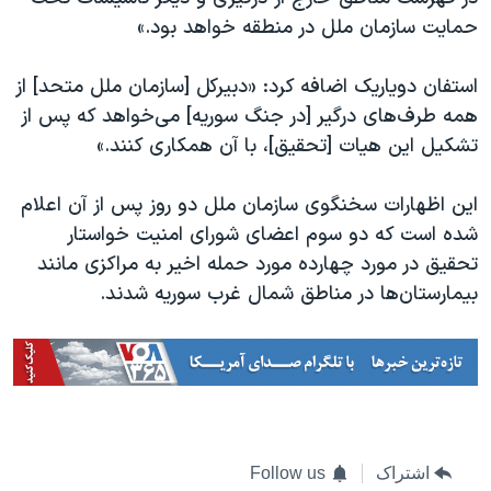
اسرائیل در جنگ
حمایت سازمان ملل در منطقه خواهد بود.»
نرگس محمدی برنده جایزه نوبل صلح
استفان دویاریک اضافه کرد: «دبیرکل [سازمان ملل متحد] از
همایش محافظه‌کاران آمریکا «سی‌پک»
همه طرف‌های درگیر [در جنگ سوریه] می‌خواهد که پس از
صفحه‌های ویژه
تشکیل این هیات [تحقیق]، با آن همکاری کنند.»
سفر پرزیدنت ترامپ به چین
این اظهارات سخنگوی سازمان ملل دو روز پس از آن اعلام
شده است که دو سوم اعضای شورای امنیت خواستار
تحقیق در مورد چهارده مورد حمله اخیر به مراکزی مانند
بیمارستان‌ها در مناطق شمال غرب سوریه شدند.
اشتراک
Follow us