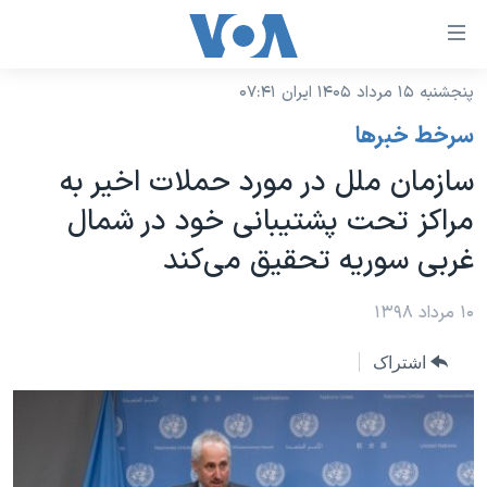
ینکهای
ابل
سترسی
پنجشنبه ۱۵ مرداد ۱۴۰۵ ایران ۰۷:۴۱
خانه
هش
سرخط خبرها
نسخه سبک وب‌سایت
ه
سازمان ملل در مورد حملات اخیر به
حتوای
موضوع ها
مراکز تحت پشتیبانی خود در شمال
صلی
برنامه های تلویزیونی
ایران
هش
غربی سوریه تحقیق می‌کند
جدول برنامه ها
ه
آمریکا
فحه
صفحه‌های ویژه
۱۰ مرداد ۱۳۹۸
جهان
صلی
فرکانس‌های صدای آمریکا
ورزشی
جام جهانی ۲۰۲۶
هش
اشتراک
پخش رادیویی
ه
گزیده‌ها
عملیات خشم حماسی
ستجو
۲۵۰سالگی آمریکا
ویژه برنامه‌ها
یادگیری زبان انگلیسی
ویدیوها
بایگانی برنامه‌های تلویزیونی