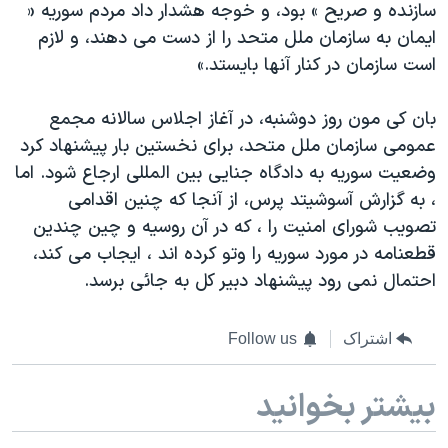
اسرائیل در جنگ
سازنده و صریح » بود، و خوجه هشدار داد مردم سوریه «
ایمان به سازمان ملل متحد را از دست می دهند، و لازم
نرگس محمدی برنده جایزه نوبل صلح
است سازمان در کنار آنها بایستد.»
همایش محافظه‌کاران آمریکا «سی‌پک»
صفحه‌های ویژه
بان کی مون روز دوشنبه، در آغاز اجلاس سالانه مجمع
عمومی سازمان ملل متحد، برای نخستین بار پیشنهاد کرد
سفر پرزیدنت ترامپ به چین
وضعیت سوریه به دادگاه جنایی بین المللی ارجاع شود. اما
، به گزارش آسوشیتد پرس، از آنجا که چنین اقدامی
تصویب شورای امنیت را ، که در آن روسیه و چین چندین
قطعنامه در مورد سوریه را وتو کرده اند ، ایجاب می کند،
احتمال نمی رود پیشنهاد دبیر کل به جائی برسد.
اشتراک
Follow us
بیشتر بخوانید