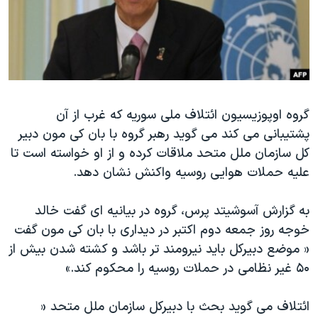
دنبال کنید
مستندها
فرهنگ و زندگی
حقوق شهروندی
انتخابات ریاست جمهوری آمریکا ۲۰۲۴
اقتصادی
حمله جمهوری اسلامی به اسرائیل
رمز مهسا
علم و فناوری
زبانهای مختلف
گروه اوپوزیسیون ائتلاف ملی سوریه که غرب از آن
اسرائیل در جنگ
ورزش زنان در ایران
پشتیبانی می کند می گوید رهبر گروه با بان کی مون دبیر
گالری عکس
اعتراضات زن، زندگی، آزادی
کل سازمان ملل متحد ملاقات کرده و از او خواسته است تا
آرشیو پخش زنده
مجموعه مستندهای دادخواهی
علیه حملات هوایی روسیه واکنش نشان دهد.
تریبونال مردمی آبان ۹۸
به گزارش آسوشیتد پرس، گروه در بیانیه ای گفت خالد
دادگاه حمید نوری
خوجه روز جمعه دوم اکتبر در دیداری با بان کی مون گفت
چهل سال گروگان‌گیری
« موضع دبیرکل باید نیرومند تر باشد و کشته شدن بیش از
۵۰ غیر نظامی در حملات روسیه را محکوم کند.»
قانون شفافیت دارائی کادر رهبری ایران
اعتراضات مردمی آبان ۹۸
ائتلاف می گوید بحث با دبیرکل سازمان ملل متحد «