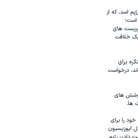
یم اسد، که از
است؛
وریست های
 یک خلافت
ار اضافی از کنگره برای
ند، درخواست
کوشش های
 ها.
ود را برای
ل اپوزیسیون
ت دادن رژیم