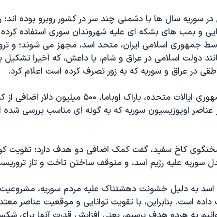
ر سوریه سال ها با دشمنی چند سر در کشور روبرو بوده اند: رژ
ی و بمب های بشکه ای علیه شهروندان سوری استفاده کرده 
وسط جمهوری اسلامی ایران، متحد اسد، مجهز می شوند؛ و تر
انند دولت اسلامی در عراق و شام، یا داعش، که اخیرا تشکیل
اطقی در عراق و سوریه که به زور تصرف کرده است اعلام کرد.
اکنون رئيس جمهوری ايالات متحده، باراک اوباما، ۵۰۰ میلیون دل
عناصر اوپوزیسیون سوریه که به گونه ای مناسب بررسی شده ا
نگوی کاخ سفید، گفت کمک اضافی دو هدف دارد: تقویت 
ل سوریه علیه رژیم اسد، و متوقف ساختن تاخت و تاز تروریست
م اسد به دلیل خشونت دهشتناک علیه مردم سوریه، مشروعیت خ
اده است. بنابراین، با تقویت توانایی و موقعیت عناصر معتد
وانیم به هردو هدف برسیم، يعنی افزایش قدرت آنها برای شکس