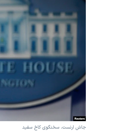
مستندها
فرهنگ و زندگی
حقوق شهروندی
انتخابات ریاست جمهوری آمریکا ۲۰۲۴
اقتصادی
حمله جمهوری اسلامی به اسرائیل
رمز مهسا
علم و فناوری
اسرائیل در جنگ
ورزش زنان در ایران
گالری عکس
اعتراضات زن، زندگی، آزادی
آرشیو پخش زنده
مجموعه مستندهای دادخواهی
تریبونال مردمی آبان ۹۸
دادگاه حمید نوری
چهل سال گروگان‌گیری
قانون شفافیت دارائی کادر رهبری ایران
اعتراضات مردمی آبان ۹۸
جاش ارنست، سخنگوی کاخ سفید
اسرائیل در جنگ