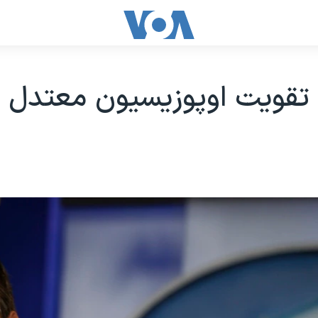
تقویت اوپوزیسیون معتدل س