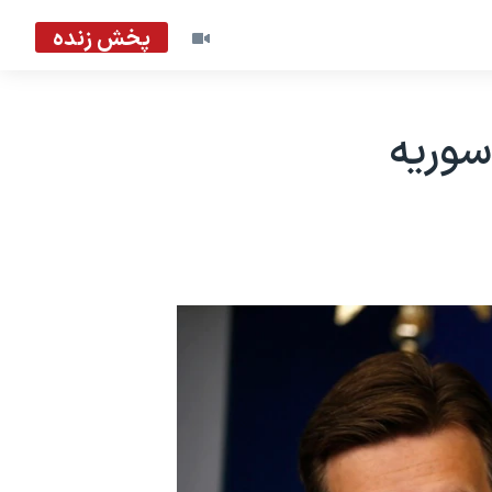
پخش زنده
وریه