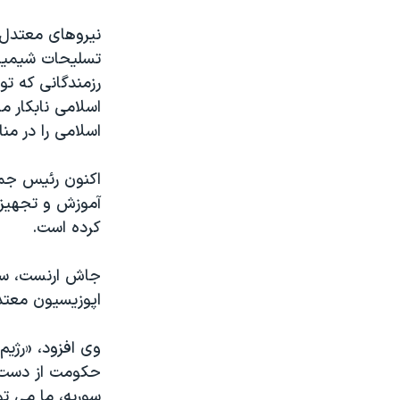
نرگس محمدی برنده جایزه نوبل صلح
نیروهای معتدل د
همایش محافظه‌کاران آمریکا «سی‌پک»
تسلیحات شیمیای
رزمندگانی که ت
صفحه‌های ویژه
اسلامی نابکار م
سفر پرزیدنت ترامپ به چین
اسلامی را در من
آموزش و تجهیز 
کرده است.
جاش ارنست، سخ
اپوزیسیون معتد
وی افزود، «رژی
حکومت از دست د
سوریه، ما می ت