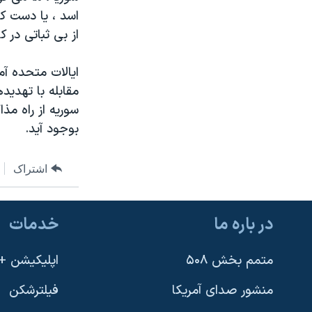
اسد ، یا دست ک
از بی ثباتی در ک
ایالات متحده آم
مقابله با تهدی
سوریه از راه مذ
بوجود آید.
اشتراک
در باره ما
خدمات
متمم بخش ۵۰۸
اپلیکیشن +VOA
منشور صدای آمریکا
فیلترشکن