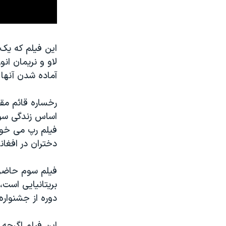
این فیلم که یک
لاو و نریمان ان
آماده شدن آنها
رخساره قائم مقا
اساس زندگی سون
فیلم رپ می خوان
دختران در افغان
فیلم سوم حاضر 
بریتانیایی است،
دوره از جشنواره
این فیلم اگرچه 