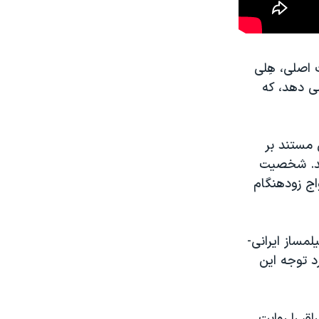
اصلی، هِلی
می دهد، که
 مستند بر
کند. شخصیت
اج زودهنگام
مساز ایرانی-
د توجه این
اق را روایت