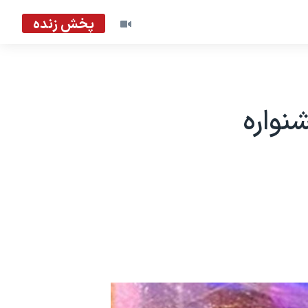
پخش زنده
نواره