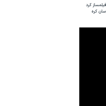
یلمساز کرد
سان کره