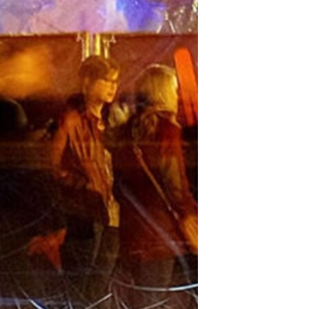
مستندها
فرهنگ و زندگی
حقوق شهروندی
انتخابات ریاست جمهوری آمریکا ۲۰۲۴
اقتصادی
حمله جمهوری اسلامی به اسرائیل
رمز مهسا
علم و فناوری
اسرائیل در جنگ
ورزش زنان در ایران
گالری عکس
اعتراضات زن، زندگی، آزادی
آرشیو پخش زنده
مجموعه مستندهای دادخواهی
تریبونال مردمی آبان ۹۸
دادگاه حمید نوری
چهل سال گروگان‌گیری
قانون شفافیت دارائی کادر رهبری ایران
اعتراضات مردمی آبان ۹۸
اسرائیل در جنگ