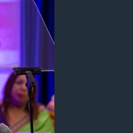
مستندها
فرهنگ و زندگی
حقوق شهروندی
انتخابات ریاست جمهوری آمریکا ۲۰۲۴
اقتصادی
حمله جمهوری اسلامی به اسرائیل
رمز مهسا
علم و فناوری
اسرائیل در جنگ
ورزش زنان در ایران
گالری عکس
اعتراضات زن، زندگی، آزادی
آرشیو پخش زنده
مجموعه مستندهای دادخواهی
تریبونال مردمی آبان ۹۸
دادگاه حمید نوری
چهل سال گروگان‌گیری
قانون شفافیت دارائی کادر رهبری ایران
اعتراضات مردمی آبان ۹۸
اسرائیل در جنگ