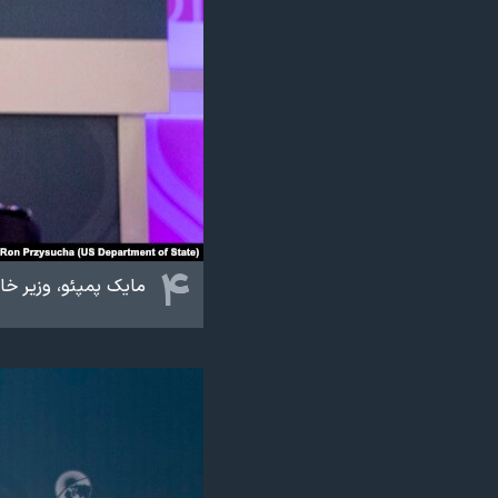
۴
مایک پمپئو، وزیر خار