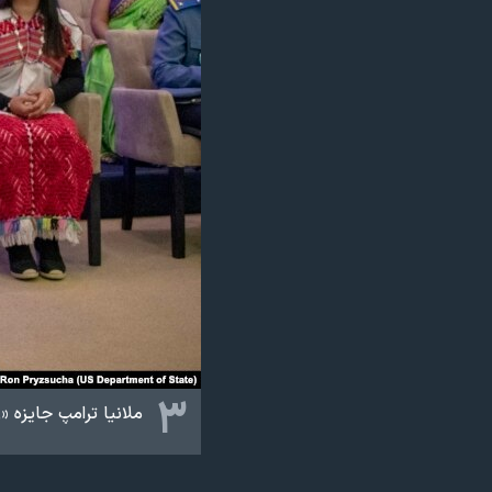
۳
ملانیا ترامپ جایزه «