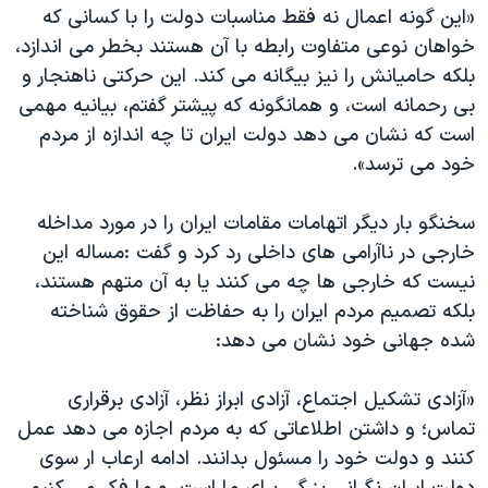
اسرائیل در جنگ
«این گونه اعمال نه فقط مناسبات دولت را با کسانی که
خواهان نوعی متفاوت رابطه با آن هستند بخطر می اندازد،
نرگس محمدی برنده جایزه نوبل صلح
بلکه حامیانش را نیز بیگانه می کند. این حرکتی ناهنجار و
همایش محافظه‌کاران آمریکا «سی‌پک»
بی رحمانه است، و همانگونه که پیشتر گفتم، بیانیه مهمی
صفحه‌های ویژه
است که نشان می دهد دولت ایران تا چه اندازه از مردم
خود می ترسد».
سفر پرزیدنت ترامپ به چین
سخنگو بار دیگر اتهامات مقامات ایران را در مورد مداخله
خارجی در ناآرامی های داخلی رد کرد و گفت :مساله این
نیست که خارجی ها چه می کنند یا به آن متهم هستند،
بلکه تصمیم مردم ایران را به حفاظت از حقوق شناخته
شده جهانی خود نشان می دهد:
«آزادی تشکیل اجتماع، آزادی ابراز نظر، آزادی برقراری
تماس؛ و داشتن اطلاعاتی که به مردم اجازه می دهد عمل
کنند و دولت خود را مسئول بدانند. ادامه ارعاب ار سوی