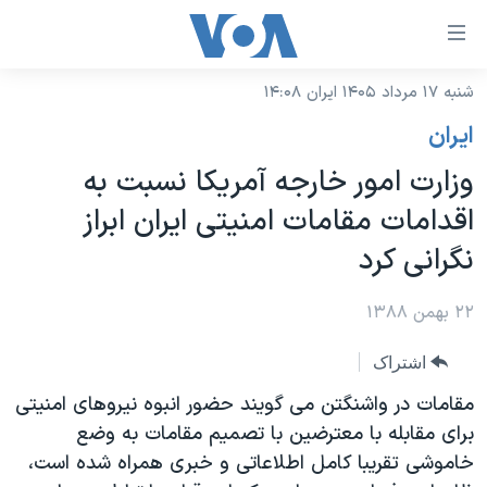
ینکهای
ابل
سترسی
شنبه ۱۷ مرداد ۱۴۰۵ ایران ۱۴:۰۸
خانه
هش
ايران
نسخه سبک وب‌سایت
ه
وزارت امور خارجه آمريکا نسبت به
حتوای
موضوع ها
اقدامات مقامات امنیتی ايران ابراز
صلی
برنامه های تلویزیونی
ایران
هش
نگرانی کرد
جدول برنامه ها
ه
آمریکا
فحه
صفحه‌های ویژه
۲۲ بهمن ۱۳۸۸
جهان
صلی
فرکانس‌های صدای آمریکا
ورزشی
جام جهانی ۲۰۲۶
هش
اشتراک
پخش رادیویی
ه
گزیده‌ها
عملیات خشم حماسی
مقامات در واشنگتن می گویند حضور انبوه نیروهای امنیتی
ستجو
برای مقابله با معترضین با تصمیم مقامات به وضع
۲۵۰سالگی آمریکا
ویژه برنامه‌ها
یادگیری زبان انگلیسی
خاموشی تقریبا کامل اطلاعاتی و خبری همراه شده است،
ویدیوها
بایگانی برنامه‌های تلویزیونی