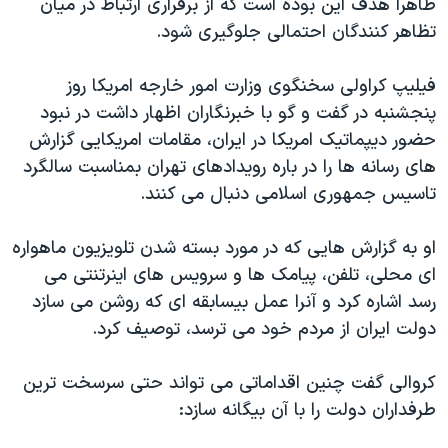
ظاهرا هدف این بوده است که از برقراری ارتباط در میان
دنبال کنید
مستندها
فرهنگ و زندگی
تظاهر کنندگان احتمالی جلوگیری شود.
حقوق شهروندی
انتخابات ریاست جمهوری آمریکا ۲۰۲۴
فیلیپ کراولی سخنگوی وزارت امور خارجه امریکا روز
اقتصادی
حمله جمهوری اسلامی به اسرائیل
پنجشنبه در گفت و گو با خبرنگاران اظهار داشت در نبود
رمز مهسا
علم و فناوری
حضور دیپماتیک امریکا در ایران، مقامات امریکایی گزارش
زبانهای مختلف
های رسانه ها را در باره رویدادهای تهران بمناسبت سالگرد
اسرائیل در جنگ
ورزش زنان در ایران
تاسیس جمهوری اسلامی دنبال می کنند.
گالری عکس
اعتراضات زن، زندگی، آزادی
آرشیو پخش زنده
مجموعه مستندهای دادخواهی
او به گزارش هایی که در مورد بسته شدن تلویزیون ماهواره
ای محلی، تلفن، پیامک ها و سرویس های اینرتنتی می
تریبونال مردمی آبان ۹۸
رسد اشاره کرد و آنرا عمل بیسابقه ای که روشن می سازد
دادگاه حمید نوری
دولت ایران از مردم خود می ترسد، توصیف کرد.
چهل سال گروگان‌گیری
کروالی گفت چنین اقداماتی می تواند حتی سرسخت ترین
قانون شفافیت دارائی کادر رهبری ایران
طرفداران دولت را با آن بیگانه سازد:
اعتراضات مردمی آبان ۹۸