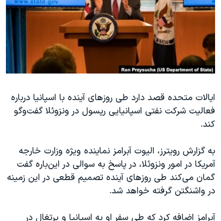
دنبال کنید
مستندها
فرهنگ و زندگی
حقوق شهروندی
انتخابات ریاست جمهوری آمریکا ۲۰۲۴
اقتصادی
حمله جمهوری اسلامی به اسرائیل
رمز مهسا
علم و فناوری
زبانهای مختلف
اسرائیل در جنگ
ورزش زنان در ایران
ایالات متحده قصد دارد طی روزهای آینده با اسپانیا درباره
گالری عکس
اعتراضات زن، زندگی، آزادی
فعالیت شرکت نفتی اسپانیایی رپسول در ونزوئلا گفت‌وگو
آرشیو پخش زنده
مجموعه مستندهای دادخواهی
کند.
تریبونال مردمی آبان ۹۸
به گزارش رویترز، الیوت آبرامز نماینده ویژه وزارت خارجه
دادگاه حمید نوری
آمریکا در امور ونزوئلا، در پاسخ به سوالی در این‌باره گفت
چهل سال گروگان‌گیری
گمان می‌کند طی روزهای آینده تصمیم قطعی در این زمینه
قانون شفافیت دارائی کادر رهبری ایران
در واشنگتن گرفته خواهد شد.
اعتراضات مردمی آبان ۹۸
آبرامز اضافه کرد که طی سفر او به اسپانیا و پرتغال در