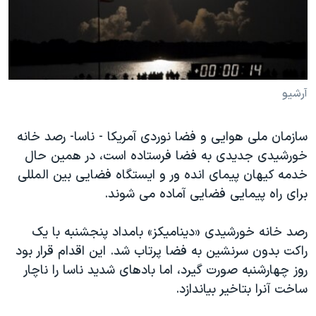
دنبال کنید
مستندها
فرهنگ و زندگی
حقوق شهروندی
انتخابات ریاست جمهوری آمریکا ۲۰۲۴
اقتصادی
حمله جمهوری اسلامی به اسرائیل
رمز مهسا
علم و فناوری
آرشیو
زبانهای مختلف
اسرائیل در جنگ
ورزش زنان در ایران
سازمان ملی هوایی و فضا نوردی آمریکا - ناسا- رصد خانه
گالری عکس
اعتراضات زن، زندگی، آزادی
خورشیدی جدیدی به فضا فرستاده است، در همین حال
آرشیو پخش زنده
مجموعه مستندهای دادخواهی
خدمه کیهان پیمای انده ور و ایستگاه فضایی بین المللی
برای راه پیمایی فضایی آماده می شوند.
تریبونال مردمی آبان ۹۸
دادگاه حمید نوری
رصد خانه خورشیدی «دینامیکز» بامداد پنجشنبه با یک
چهل سال گروگان‌گیری
راکت بدون سرنشین به فضا پرتاب شد. این اقدام قرار بود
روز چهارشنبه صورت گیرد، اما بادهای شدید ناسا را ناچار
قانون شفافیت دارائی کادر رهبری ایران
ساخت آنرا بتاخیر بیاندازد.
اعتراضات مردمی آبان ۹۸