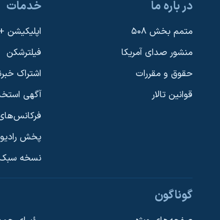
در باره ما
خدمات
متمم بخش ۵۰۸
اپلیکیشن +VOA
منشور صدای آمریکا
فیلترشکن
حقوق و مقررات
اشتراک خبرن
قوانین تالار
آگهی استخد
فرکانس‌های 
پخش رادیو
یادگیری زبان انگلیسی
نسخه سبک 
دنبال کنید
گوناگون