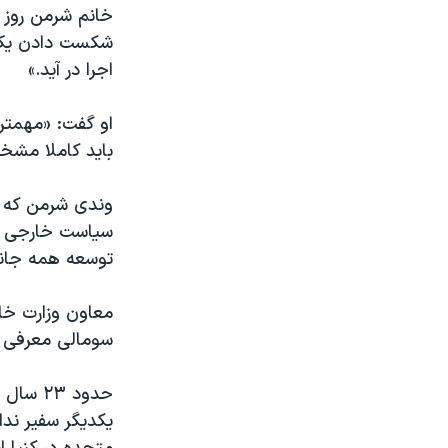
مستندها
فرهنگ و زندگی
خانم شرمن روز 
شکست دادن یک س
حقوق شهروندی
انتخابات ریاست جمهوری آمریکا ۲۰۲۴
اجرا در آید.»
اقتصادی
حمله جمهوری اسلامی به اسرائیل
رمز مهسا
علم و فناوری
او گفت: «مهمتری
باید کاملا مشخ
اسرائیل در جنگ
ورزش زنان در ایران
گالری عکس
اعتراضات زن، زندگی، آزادی
وندی شرمن که 
آرشیو پخش زنده
مجموعه مستندهای دادخواهی
سیاست خارجی آم
توسعه همه جانبه
تریبونال مردمی آبان ۹۸
دادگاه حمید نوری
معاون وزارت خا
چهل سال گروگان‌گیری
سومالی معرفی 
قانون شفافیت دارائی کادر رهبری ایران
حدود ۳
اعتراضات مردمی آبان ۹۸
یکدیگر سفیر ندا
اسرائیل در جنگ