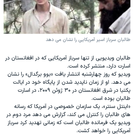
دنبال کنید
مستندها
فرهنگ و زندگی
حقوق شهروندی
انتخابات ریاست جمهوری آمریکا ۲۰۲۴
اقتصادی
حمله جمهوری اسلامی به اسرائیل
رمز مهسا
علم و فناوری
طالبان سرباز اسیر آمریکایی را نشان می دهد
زبانهای مختلف
اسرائیل در جنگ
ورزش زنان در ایران
طالبان ویدیویی از تنها سرباز آمریکایی که در افغانستان در
گالری عکس
اعتراضات زن، زندگی، آزادی
اسارت دارد، منتشر کرده است.
آرشیو پخش زنده
مجموعه مستندهای دادخواهی
ویدیو که روز چهارشنبه انتشار یافت «بوو برگدال» را نشان
می دهد. او از زمان ناپدید شدن از پایگاه خود در ایالت
تریبونال مردمی آبان ۹۸
پکتیا در شرق افغانستان در ۳۰ ژوئن ۲۰۰۹، در اسارت
دادگاه حمید نوری
طالبان بوده است.
چهل سال گروگان‌گیری
«اینتل سنتر»، یک سازمان خصوصی در آمریکا که رسانه
های طالبان را کنترل می کند، گزارش می دهد مرد دوم در
قانون شفافیت دارائی کادر رهبری ایران
ویدیو یک فرمانده طالبان است که زمانی تهدید کرد سرباز
اعتراضات مردمی آبان ۹۸
آمریکایی را خواهد کشت.