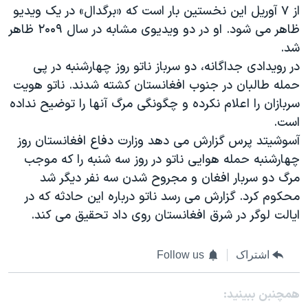
اسرائیل در جنگ
از ۷ آوریل این نخستین بار است که «برگدال» در یک ویدیو
ظاهر می شود. او در دو ویدیوی مشابه در سال ۲۰۰۹ ظاهر
نرگس محمدی برنده جایزه نوبل صلح
شد.
همایش محافظه‌کاران آمریکا «سی‌پک»
در رویدادی جداگانه، دو سرباز ناتو روز چهارشنبه در پی
صفحه‌های ویژه
حمله طالبان در جنوب افغانستان کشته شدند. ناتو هویت
سربازان را اعلام نکرده و چگونگی مرگ آنها را توضیح نداده
سفر پرزیدنت ترامپ به چین
است.
آسوشیتد پرس گزارش می دهد وزارت دفاع افغانستان روز
چهارشنبه حمله هوایی ناتو در روز سه شنبه را که موجب
مرگ دو سربار افغان و مجروح شدن سه نفر دیگر شد
محکوم کرد. گزارش می رسد ناتو درباره این حادثه که در
ایالت لوگر در شرق افغانستان روی داد تحقیق می کند.
اشتراک
Follow us
همچنبن ببینید: