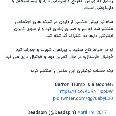
زیادی به ورزش، تفریح و سرگرمی دارد و پسر شیطان و
اسرائیل در جنگ
بازیگوشی است.
نرگس محمدی برنده جایزه نوبل صلح
همایش محافظه‌کاران آمریکا «سی‌پک»
ساعاتی پیش عکسی از بارون در شبکه های اجتماعی
منتشر شد که سر و صدای زیادی کرد و از سوی کابران
صفحه‌های ویژه
اینترنتی بارها به اشتراک گذاشته شد.
سفر پرزیدنت ترامپ به چین
او در حیاط کاخ سفید با پیراهن، شورت و جوراب تیم
فوتبال «آرسنال» در حال تمرین بود و فوتبال بازی می کرد.
یک حساب توئیتری این عکس را منتشر کرد:
Barron Trump is a Gooner:
https://t.co/KCRNTippDW
pic.twitter.com/qg70abyE20
April 19, 2017
— Deadspin (@Deadspin)