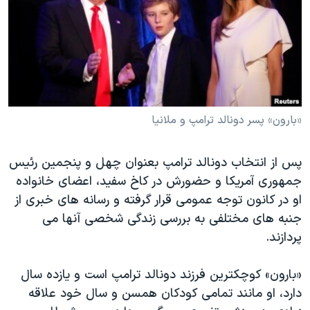
دنبال کنید
مستندها
فرهنگ و زندگی
حقوق شهروندی
انتخابات ریاست جمهوری آمریکا ۲۰۲۴
اقتصادی
حمله جمهوری اسلامی به اسرائیل
رمز مهسا
علم و فناوری
زبانهای مختلف
اسرائیل در جنگ
ورزش زنان در ایران
«بارون» پسر دونالد ترامپ و ملانیا
گالری عکس
اعتراضات زن، زندگی، آزادی
پس از انتخاب دونالد ترامپ بعنوان چهل و پنجمین رئیس
آرشیو پخش زنده
مجموعه مستندهای دادخواهی
جمهوری آمریکا و حضورش در کاخ سفید، اعضای خانواده
تریبونال مردمی آبان ۹۸
او در کانون توجه عمومی قرار گرفته و رسانه های خبری از
دادگاه حمید نوری
جنبه های مختلفی به بررسی زندگی شخصی آنها می
پردازند.
چهل سال گروگان‌گیری
قانون شفافیت دارائی کادر رهبری ایران
«بارون» کوچکترین فرزند دونالد ترامپ است و یازده سال
اعتراضات مردمی آبان ۹۸
دارد، او مانند تمامی کودکان همسن و سال خود علاقه