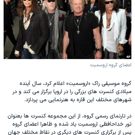
دنبال کنید
مستندها
فرهنگ و زندگی
حقوق شهروندی
انتخابات ریاست جمهوری آمریکا ۲۰۲۴
اقتصادی
حمله جمهوری اسلامی به اسرائیل
رمز مهسا
علم و فناوری
زبانهای مختلف
اسرائیل در جنگ
ورزش زنان در ایران
گالری عکس
اعتراضات زن، زندگی، آزادی
اعضای گروه اروسمیت
آرشیو پخش زنده
مجموعه مستندهای دادخواهی
تریبونال مردمی آبان ۹۸
گروه موسیقی راک «اروسمیت» اعلام کرد، سال آینده
میلادی کنسرت های بزرگی را در اروپا برگزار می کند و در
دادگاه حمید نوری
شهرهای مختلف این قاره به هنرنمایی می پردازد.
چهل سال گروگان‌گیری
قانون شفافیت دارائی کادر رهبری ایران
در تارنمای رسمی گروه، از این مجموعه کنسرت ها بعنوان
تور خداحافظی اروسمیت یاد شده و ظاهرا اعضای گروه
اعتراضات مردمی آبان ۹۸
پس از برگزاری کنسرت های دیگری در نقاط مختلف جهان