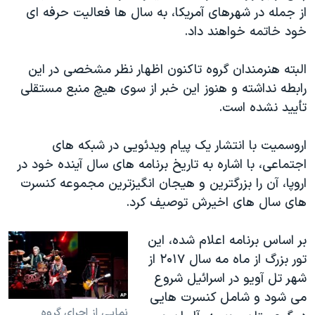
اسرائیل در جنگ
از جمله در شهرهای آمریکا، به سال ها فعالیت حرفه ای
نرگس محمدی برنده جایزه نوبل صلح
خود خاتمه خواهند داد.
همایش محافظه‌کاران آمریکا «سی‌پک»
البته هنرمندان گروه تاکنون اظهار نظر مشخصی در این
صفحه‌های ویژه
رابطه نداشته و هنوز این خبر از سوی هیچ منبع مستقلی
سفر پرزیدنت ترامپ به چین
تأیید نشده است.
اروسمیت با انتشار یک پیام ویدئویی در شبکه های
اجتماعی، با اشاره به تاریخ برنامه های سال آینده خود در
اروپا، آن را بزرگترین و هیجان انگیزترین مجموعه کنسرت
های سال های اخیرش توصیف کرد.
بر اساس برنامه اعلام شده، این
تور بزرگ از ماه مه سال ۲۰۱۷ از
شهر تل آویو در اسرائیل شروع
می شود و شامل کنسرت هایی
نمایی از اجرای گروه