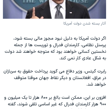
دنبال کنید
مستندها
فرهنگ و زندگی
حقوق شهروندی
انتخابات ریاست جمهوری آمریکا ۲۰۲۴
اقتصادی
حمله جمهوری اسلامی به اسرائیل
آثار بسته شدن دولت آمریکا
رمز مهسا
علم و فناوری
زبانهای مختلف
اگر دولت آمریکا به دلیل نبود مجوز مالی بسته شود،
اسرائیل در جنگ
ورزش زنان در ایران
پرسنل نظامی، کارمندان فدرال و توریست ها از جمله
گالری عکس
اعتراضات زن، زندگی، آزادی
نخستین کسانی خواهند بود که متوجه خواهند شد دولت
به شکل عادی کار نمی کند.
آرشیو پخش زنده
مجموعه مستندهای دادخواهی
تریبونال مردمی آبان ۹۸
رابرت گیتس، وزیر دفاع می گوید پرداخت حقوق به سربازان
دادگاه حمید نوری
در عراق، افغانستان و دیگر نقاط جهان موقتا متوقف
خواهد شد.
چهل سال گروگان‌گیری
قانون شفافیت دارائی کادر رهبری ایران
افزون بر این، ممکن است بالغ بر ۸۰۰ هزار تا یک میلیون و
اعتراضات مردمی آبان ۹۸
۹۰۰ هزار کارمندان فدرال که غیر اساسی تلقی شوند، گفته