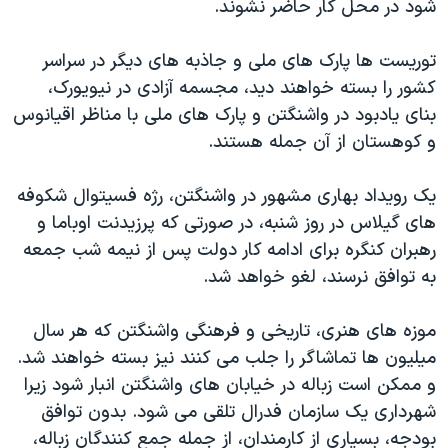
شود در محل کار حاضر نشوند.
اسرائیل در جنگ
نرگس محمدی برنده جایزه نوبل صلح
توریست ها پارک های ملی و جاذبه های دیگر در سراسر
همایش محافظه‌کاران آمریکا «سی‌پک»
کشور را بسته خواهند دید، مجسمه آزادی در نیویورک،
بنای یادبود در واشنگتن و پارک های ملی با مناظر اقیانوس
صفحه‌های ویژه
و کوهستان از آن جمله هستند.
سفر پرزیدنت ترامپ به چین
یک رویداد بهاری مشهور در واشنگتن، رژه فسیتوال شکوفه
های گیلاس در روز شنبه، در صورتی که پرزیدنت اوباما و
رهبران کنگره برای ادامه کار دولت پس از نیمه شب جمعه
به توافق نرسند، لغو خواهد شد.
موزه های هنری، تاریخی و فرهنگی واشنگتن که هر سال
میلیون ها تماشاگر را جلب می کنند نیز بسته خواهند شد.
و ممکن است زباله در خیابان های واشنگتن انبار شود زیرا
شهرداری یک سازمان فدرال تلقی می شود. بدون توافق
بودجه، بسیاری از کارمندان، از جمله جمع کنندگان زباله،