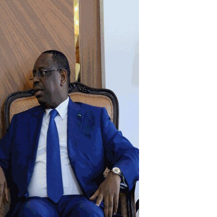
مستندها
فرهنگ و زندگی
حقوق شهروندی
انتخابات ریاست جمهوری آمریکا ۲۰۲۴
اقتصادی
حمله جمهوری اسلامی به اسرائیل
رمز مهسا
علم و فناوری
اسرائیل در جنگ
ورزش زنان در ایران
گالری عکس
اعتراضات زن، زندگی، آزادی
آرشیو پخش زنده
مجموعه مستندهای دادخواهی
تریبونال مردمی آبان ۹۸
دادگاه حمید نوری
چهل سال گروگان‌گیری
قانون شفافیت دارائی کادر رهبری ایران
اعتراضات مردمی آبان ۹۸
اسرائیل در جنگ