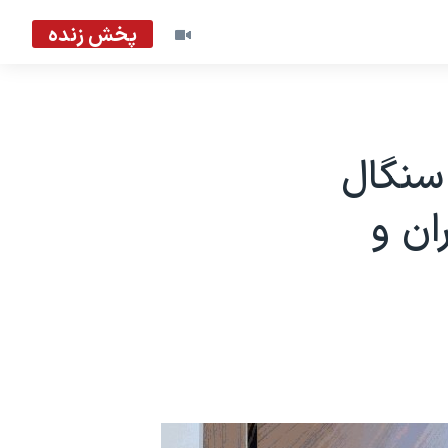
پخش زنده
سنگال
ان و