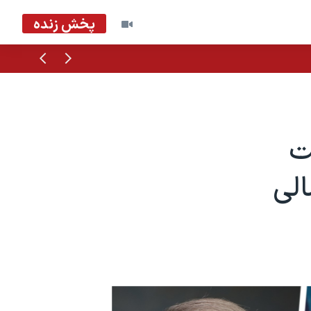
پخش زنده
قبلی
بعدی
ت
الی