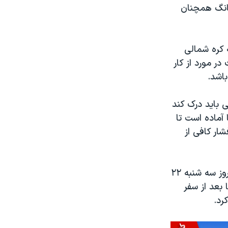
یانگ همچنان
 کره شمالی
ر مورد از کار
باشد.
 باید درک کند
آماده است تا
ار کافی از
قرار است پرزیدنت دونالد ترامپ و کیم جونگ اون رهبران آمریکا و کره شمالی روز سه شنبه ۲۲
 بعد از سفر
رد.