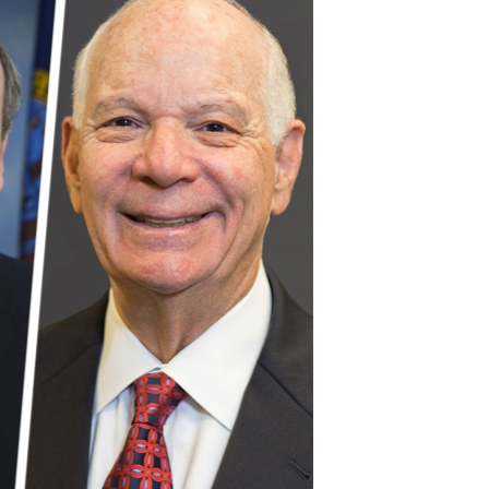
مستندها
فرهنگ و زندگی
حقوق شهروندی
انتخابات ریاست جمهوری آمریکا ۲۰۲۴
اقتصادی
حمله جمهوری اسلامی به اسرائیل
رمز مهسا
علم و فناوری
اسرائیل در جنگ
ورزش زنان در ایران
گالری عکس
اعتراضات زن، زندگی، آزادی
آرشیو پخش زنده
مجموعه مستندهای دادخواهی
تریبونال مردمی آبان ۹۸
دادگاه حمید نوری
چهل سال گروگان‌گیری
قانون شفافیت دارائی کادر رهبری ایران
اعتراضات مردمی آبان ۹۸
اسرائیل در جنگ