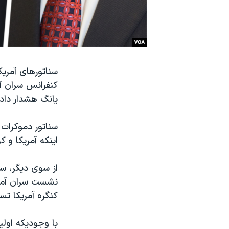
نرگس محمدی برنده جایزه نوبل صلح
همایش محافظه‌کاران آمریکا «سی‌پک»
صفحه‌های ویژه
سفر پرزیدنت ترامپ به چین
سناتورهای آمری
کنفرانس سران آ
یانگ هشدار دادن
سناتور دموکرات 
اینکه آمریکا و ک
از سوی دیگر، س
نشست سران آمریک
کنگره آمریکا تس
با وجودیکه اولی