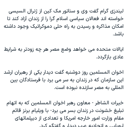
اسرائیل در جنگ
لیندزی گرام گفت وی و سناتور مک کین از ژنرال السیسی
نرگس محمدی برنده جایزه نوبل صلح
خواسته اند فعالان سیاسی اسلام گرا را از زندان آزاد کند تا
همایش محافظه‌کاران آمریکا «سی‌پک»
امکان مذاکره و رسیدن به راه حلی دموکراتیک وجود داشته
صفحه‌های ویژه
باشد.
سفر پرزیدنت ترامپ به چین
ایالات متحده می خواهد وضع مصر هر چه زودتر به شرایط
عادی بازگردد.
اخوان المسلمین روز دوشنبه گفت دیدار یکی از رهبران ارشد
این سازمان که در زندان به سر می برد با فرستادگان بین
المللی به مصر سازنده نبوده است.
خیرات الشاطر - معاون رهبر اخوان المسلمین که به اتهام
تبلیغ خشونت در زندان بسر می برد- با ویلیام برنز قائم
مقام وزارت امور خارجه امریکا و تعدادی از دیپلماتهای
اروپایی و اتحادیه عرب دیدار و گفتگو کرد.