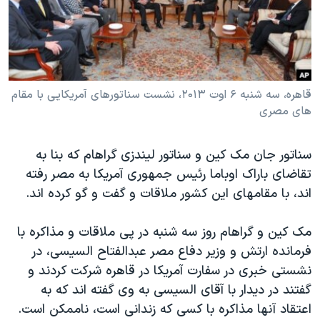
دنبال کنید
مستندها
فرهنگ و زندگی
حقوق شهروندی
انتخابات ریاست جمهوری آمریکا ۲۰۲۴
اقتصادی
حمله جمهوری اسلامی به اسرائیل
رمز مهسا
علم و فناوری
قاهره، سه شنبه ۶ اوت ۲۰۱۳، نشست سناتورهای آمریکایی با مقام
زبانهای مختلف
های مصری
اسرائیل در جنگ
ورزش زنان در ایران
گالری عکس
اعتراضات زن، زندگی، آزادی
سناتور جان مک کین و سناتور لیندزی گراهام که بنا به
آرشیو پخش زنده
مجموعه مستندهای دادخواهی
تقاضای باراک اوباما رئیس جمهوری آمریکا به مصر رفته
اند، با مقامهای این کشور ملاقات و گفت و گو کرده اند.
تریبونال مردمی آبان ۹۸
دادگاه حمید نوری
مک کین و گراهام روز سه شنبه در پی ملاقات و مذاکره با
چهل سال گروگان‌گیری
فرمانده ارتش و وزیر دفاع مصر عبدالفتاح السیسی، در
نشستی خبری در سفارت آمریکا در قاهره شرکت کردند و
قانون شفافیت دارائی کادر رهبری ایران
گفتند در دیدار با آقای السیسی به وی گفته اند که به
اعتراضات مردمی آبان ۹۸
اعتقاد آنها مذاکره با کسی که زندانی است، ناممکن است.