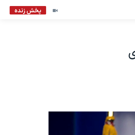
پخش زنده
ی