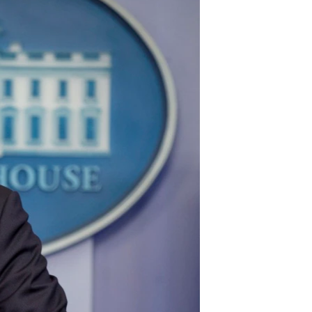
مستندها
فرهنگ و زندگی
حقوق شهروندی
انتخابات ریاست جمهوری آمریکا ۲۰۲۴
اقتصادی
حمله جمهوری اسلامی به اسرائیل
رمز مهسا
علم و فناوری
اسرائیل در جنگ
ورزش زنان در ایران
گالری عکس
اعتراضات زن، زندگی، آزادی
آرشیو پخش زنده
مجموعه مستندهای دادخواهی
تریبونال مردمی آبان ۹۸
دادگاه حمید نوری
چهل سال گروگان‌گیری
قانون شفافیت دارائی کادر رهبری ایران
اعتراضات مردمی آبان ۹۸
اسرائیل در جنگ