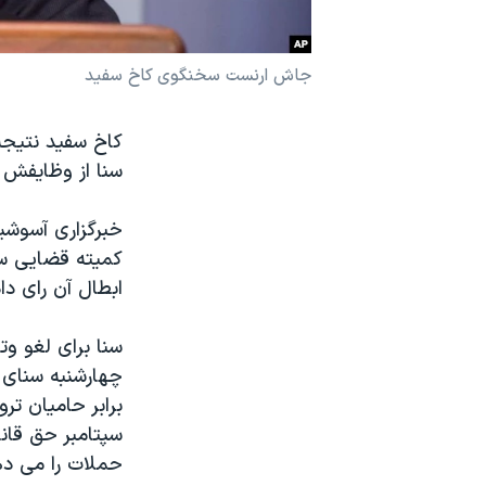
نرگس محمدی برنده جایزه نوبل صلح
همایش محافظه‌کاران آمریکا «سی‌پک»
جاش ارنست سخنگوی کاخ سفید
صفحه‌های ویژه
کاخ سفید نتیجه 
سفر پرزیدنت ترامپ به چین
سنا از وظایفش 
خبرگزاری آسوش
کمیته قضایی سنا
ابطال آن رای داد
سنا برای لغو وت
سپتامبر حق قان
حملات را می ده