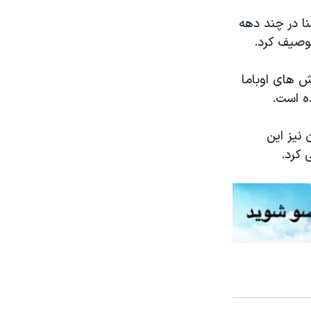
ا در چند دهه
توصیف کرد.
 های اوباما
ه است.
نیز این
 کرد.