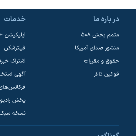
در باره ما
خدمات
متمم بخش ۵۰۸
اپلیکیشن +VOA
منشور صدای آمریکا
فیلترشکن
حقوق و مقررات
اشتراک خبرن
قوانین تالار
آگهی استخد
فرکانس‌های 
پخش رادیو
یادگیری زبان انگلیسی
نسخه سبک 
دنبال کنید