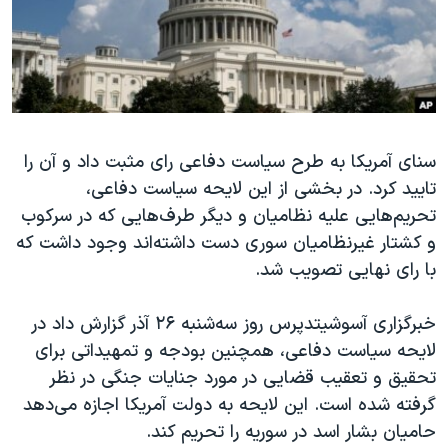
دنبال کنید
مستندها
فرهنگ و زندگی
حقوق شهروندی
انتخابات ریاست جمهوری آمریکا ۲۰۲۴
اقتصادی
حمله جمهوری اسلامی به اسرائیل
رمز مهسا
علم و فناوری
زبانهای مختلف
سنای آمریکا به طرح سیاست دفاعی رای مثبت داد و آن را
اسرائیل در جنگ
ورزش زنان در ایران
تایید کرد. در بخشی از این لایحه سیاست دفاعی،
گالری عکس
اعتراضات زن، زندگی، آزادی
تحریم‌هایی علیه نظامیان و دیگر طرف‌هایی که در سرکوب
آرشیو پخش زنده
مجموعه مستندهای دادخواهی
و کشتار غیرنظامیان سوری دست داشته‌اند وجود داشت که
با رای نهایی تصویب شد.
تریبونال مردمی آبان ۹۸
دادگاه حمید نوری
خبرگزاری آسوشیتدپرس روز سه‌شنبه ۲۶ آذر گزارش داد در
چهل سال گروگان‌گیری
لایحه سیاست دفاعی، همچنین بودجه‌ و تمهیداتی برای
تحقیق و تعقیب قضایی در مورد جنایات جنگی در نظر
قانون شفافیت دارائی کادر رهبری ایران
گرفته شده است. این لایحه به دولت آمریکا اجازه می‌دهد
اعتراضات مردمی آبان ۹۸
حامیان بشار اسد در سوریه را تحریم کند.