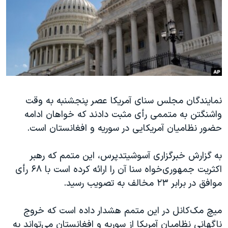
دنبال کنید
مستندها
فرهنگ و زندگی
حقوق شهروندی
انتخابات ریاست جمهوری آمریکا ۲۰۲۴
اقتصادی
حمله جمهوری اسلامی به اسرائیل
رمز مهسا
علم و فناوری
زبانهای مختلف
اسرائیل در جنگ
ورزش زنان در ایران
نمایندگان مجلس سنای آمریکا عصر پنجشنبه به وقت
گالری عکس
اعتراضات زن، زندگی، آزادی
واشنگتن به متممی رأی مثبت دادند که خواهان ادامه
آرشیو پخش زنده
مجموعه مستندهای دادخواهی
حضور نظامیان آمریکایی در سوریه و افغانستان است.
تریبونال مردمی آبان ۹۸
به گزارش خبرگزاری آسوشیتدپرس، این متمم که رهبر
دادگاه حمید نوری
اکثریت جمهوری‌خواه سنا آن را ارائه کرده است با ۶۸ رأی
چهل سال گروگان‌گیری
موافق در برابر ۲۳ مخالف به تصویب رسید.
قانون شفافیت دارائی کادر رهبری ایران
میچ مک‌کانل در این متمم هشدار داده است که خروج
اعتراضات مردمی آبان ۹۸
ناگهانی نظامیان آمریکا از سوریه و افغانستان می‌تواند به