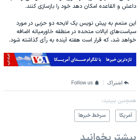
اسرائیل در جنگ
داعش و القاعده امکان دهد خود را بازسازی کنند.
نرگس محمدی برنده جایزه نوبل صلح
این متمم به پیش نویس یک لایحه دو حزبی در مورد
همایش محافظه‌کاران آمریکا «سی‌پک»
سیاست‌های ایالات متحده در منطقه خاورمیانه اضافه
صفحه‌های ویژه
خواهد شد، که قرار است هفته آینده به رأی گذاشته شود.
سفر پرزیدنت ترامپ به چین
اشتراک
Follow us
همچنبن ببینید:
آمريکا
سرخط خبرها
بیشتر بخوانید